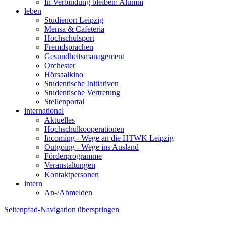
In Verbindung bleiben: Alumni
leben
Studienort Leipzig
Mensa & Cafeteria
Hochschulsport
Fremdsprachen
Gesundheitsmanagement
Orchester
Hörsaalkino
Studentische Initiativen
Studentische Vertretung
Stellenportal
international
Aktuelles
Hochschulkooperationen
Incoming - Wege an die HTWK Leipzig
Outgoing - Wege ins Ausland
Förderprogramme
Veranstaltungen
Kontaktpersonen
intern
An-/Abmelden
Seitenpfad-Navigation überspringen