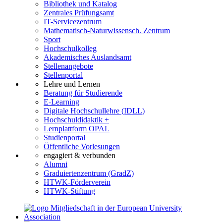
Bibliothek und Katalog
Zentrales Prüfungsamt
IT-Servicezentrum
Mathematisch-Naturwissensch. Zentrum
Sport
Hochschulkolleg
Akademisches Auslandsamt
Stellenangebote
Stellenportal
Lehre und Lernen
Beratung für Studierende
E-Learning
Digitale Hochschullehre (IDLL)
Hochschuldidaktik +
Lernplattform OPAL
Studienportal
Öffentliche Vorlesungen
engagiert & verbunden
Alumni
Graduiertenzentrum (GradZ)
HTWK-Förderverein
HTWK-Stiftung