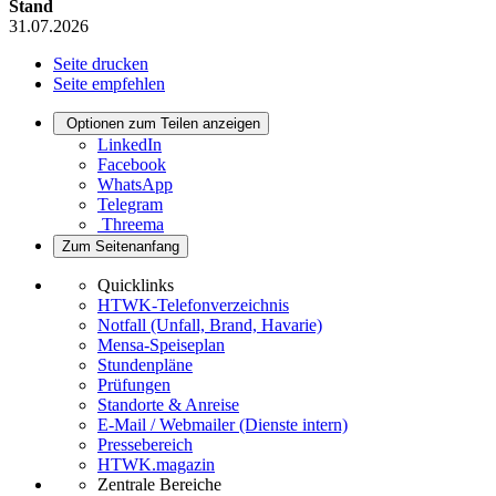
Stand
31.07.2026
Seite drucken
Seite empfehlen
Optionen zum Teilen anzeigen
LinkedIn
Facebook
WhatsApp
Telegram
Threema
Zum Seitenanfang
Quicklinks
HTWK-Telefonverzeichnis
Notfall (Unfall, Brand, Havarie)
Mensa-Speiseplan
Stundenpläne
Prüfungen
Standorte & Anreise
E-Mail / Webmailer (Dienste intern)
Pressebereich
HTWK.magazin
Zentrale Bereiche