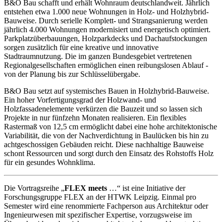
B&O Bau schafft und erhält Wohnraum deutschlandweit. Jährlich
entstehen etwa 1.000 neue Wohnungen in Holz- und Holzhybrid-
Bauweise. Durch serielle Komplett- und Strangsanierung werden
jährlich 4.000 Wohnungen modernisiert und energetisch optimiert.
Parkplatzüberbauungen, Holzparkdecks und Dachaufstockungen
sorgen zusätzlich für eine kreative und innovative
Stadtraumnutzung. Die im ganzen Bundesgebiet vertretenen
Regionalgesellschaften ermöglichen einen reibungslosen Ablauf -
von der Planung bis zur Schlüsselübergabe.
B&O Bau setzt auf systemisches Bauen in Holzhybrid-Bauweise.
Ein hoher Vorfertigungsgrad der Holzwand- und
Holzfassadenelemente verkürzen die Bauzeit und so lassen sich
Projekte in nur fünfzehn Monaten realisieren. Ein flexibles
Rastermaß von 12,5 cm ermöglicht dabei eine hohe architektonische
Variabilität, die von der Nachverdichtung in Baulücken bis hin zu
achtgeschossigen Gebäuden reicht. Diese nachhaltige Bauweise
schont Ressourcen und sorgt durch den Einsatz des Rohstoffs Holz
für ein gesundes Wohnklima.
Die Vortragsreihe „
FLEX meets
…“ ist eine Initiative der
Forschungsgruppe FLEX an der HTWK Leipzig. Einmal pro
Semester wird eine renommierte Fachperson aus Architektur oder
Ingenieurwesen mit spezifischer Expertise, vorzugsweise im