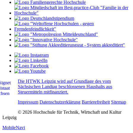
Die HTWK Leipzig wird auf Grundlage des vom
Sächsischen Landtag beschlossenen Haushalts aus
Steuermitteln mitfinanziert.
Impressum
Datenschutzerklärung
Barrierefreiheit
Sitemap
© 2026 Hochschule für Technik, Wirtschaft und Kultur
Leipzig
MobileNavi