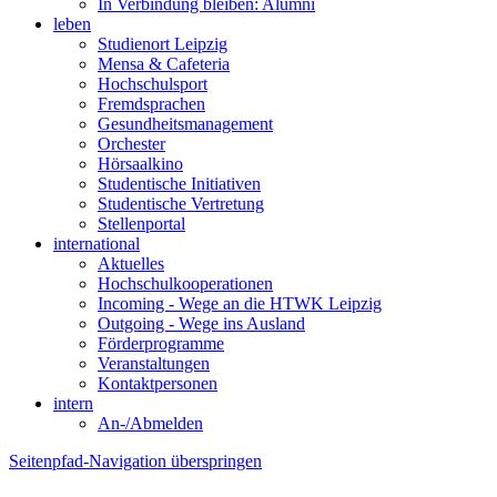
In Verbindung bleiben: Alumni
leben
Studienort Leipzig
Mensa & Cafeteria
Hochschulsport
Fremdsprachen
Gesundheitsmanagement
Orchester
Hörsaalkino
Studentische Initiativen
Studentische Vertretung
Stellenportal
international
Aktuelles
Hochschulkooperationen
Incoming - Wege an die HTWK Leipzig
Outgoing - Wege ins Ausland
Förderprogramme
Veranstaltungen
Kontaktpersonen
intern
An-/Abmelden
Seitenpfad-Navigation überspringen