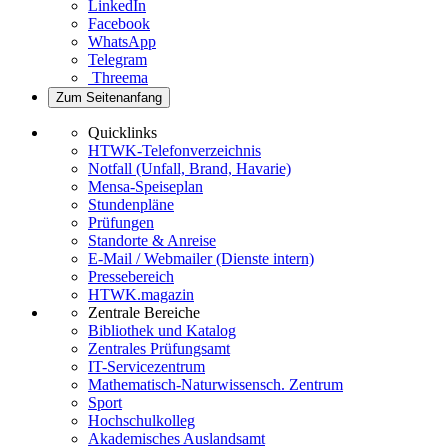
LinkedIn
Facebook
WhatsApp
Telegram
Threema
Zum Seitenanfang
Quicklinks
HTWK-Telefonverzeichnis
Notfall (Unfall, Brand, Havarie)
Mensa-Speiseplan
Stundenpläne
Prüfungen
Standorte & Anreise
E-Mail / Webmailer (Dienste intern)
Pressebereich
HTWK.magazin
Zentrale Bereiche
Bibliothek und Katalog
Zentrales Prüfungsamt
IT-Servicezentrum
Mathematisch-Naturwissensch. Zentrum
Sport
Hochschulkolleg
Akademisches Auslandsamt