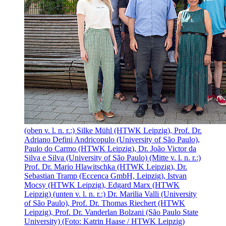
(oben v. l. n. r.:) Silke Mühl (HTWK Leipzig), Prof. Dr.
Adriano Defini Andricopulo (University of São Paulo),
Paulo do Carmo (HTWK Leipzig), Dr. João Victor da
Silva e Silva (University of São Paulo) (Mitte v. l. n. r.:)
Prof. Dr. Mario Hlawitschka (HTWK Leipzig), Dr.
Sebastian Tramp (Eccenca GmbH, Leipzig), Istvan
Mocsy (HTWK Leipzig), Edgard Marx (HTWK
Leipzig) (unten v. l. n. r.:) Dr. Marilia Valli (University
of São Paulo), Prof. Dr. Thomas Riechert (HTWK
Leipzig), Prof. Dr. Vanderlan Bolzani (São Paulo State
University) (Foto: Katrin Haase / HTWK Leipzig)