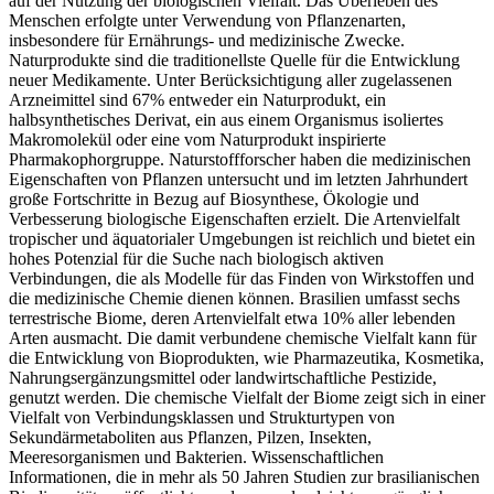
auf der Nutzung der biologischen Vielfalt. Das Überleben des
Menschen erfolgte unter Verwendung von Pflanzenarten,
insbesondere für Ernährungs- und medizinische Zwecke.
Naturprodukte sind die traditionellste Quelle für die Entwicklung
neuer Medikamente. Unter Berücksichtigung aller zugelassenen
Arzneimittel sind 67% entweder ein Naturprodukt, ein
halbsynthetisches Derivat, ein aus einem Organismus isoliertes
Makromolekül oder eine vom Naturprodukt inspirierte
Pharmakophorgruppe. Naturstoffforscher haben die medizinischen
Eigenschaften von Pflanzen untersucht und im letzten Jahrhundert
große Fortschritte in Bezug auf Biosynthese, Ökologie und
Verbesserung biologische Eigenschaften erzielt. Die Artenvielfalt
tropischer und äquatorialer Umgebungen ist reichlich und bietet ein
hohes Potenzial für die Suche nach biologisch aktiven
Verbindungen, die als Modelle für das Finden von Wirkstoffen und
die medizinische Chemie dienen können. Brasilien umfasst sechs
terrestrische Biome, deren Artenvielfalt etwa 10% aller lebenden
Arten ausmacht. Die damit verbundene chemische Vielfalt kann für
die Entwicklung von Bioprodukten, wie Pharmazeutika, Kosmetika,
Nahrungsergänzungsmittel oder landwirtschaftliche Pestizide,
genutzt werden. Die chemische Vielfalt der Biome zeigt sich in einer
Vielfalt von Verbindungsklassen und Strukturtypen von
Sekundärmetaboliten aus Pflanzen, Pilzen, Insekten,
Meeresorganismen und Bakterien. Wissenschaftlichen
Informationen, die in mehr als 50 Jahren Studien zur brasilianischen