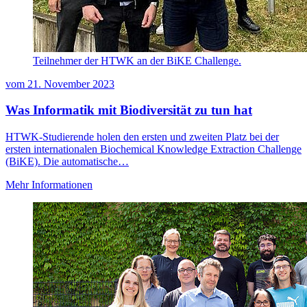
Teilnehmer der HTWK an der BiKE Challenge.
vom
21. November 2023
Was Informatik mit Biodiversität zu tun hat
HTWK-Studierende holen den ersten und zweiten Platz bei der
ersten internationalen Biochemical Knowledge Extraction Challenge
(BiKE). Die automatische…
Mehr Informationen