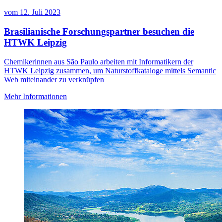
vom
12. Juli 2023
Brasilianische Forschungspartner besuchen die
HTWK Leipzig
Chemikerinnen aus São Paulo arbeiten mit Informatikern der
HTWK Leipzig zusammen, um Naturstoffkataloge mittels Semantic
Web miteinander zu verknüpfen
Mehr Informationen