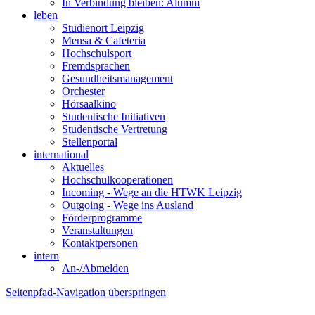
In Verbindung bleiben: Alumni
leben
Studienort Leipzig
Mensa & Cafeteria
Hochschulsport
Fremdsprachen
Gesundheitsmanagement
Orchester
Hörsaalkino
Studentische Initiativen
Studentische Vertretung
Stellenportal
international
Aktuelles
Hochschulkooperationen
Incoming - Wege an die HTWK Leipzig
Outgoing - Wege ins Ausland
Förderprogramme
Veranstaltungen
Kontaktpersonen
intern
An-/Abmelden
Seitenpfad-Navigation überspringen