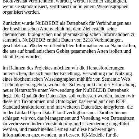
Biodiversität veröffentlicht wurden, werden leichter zugänglich,
wenn sie standardisiert, zertifiziert und in einem Wissensgraphen
organisiert werden.
Zunächst wurde NuBBEDB als Datenbank für Verbindungen aus
der brasilianischen Artenvielfalt mit dem Ziel erstellt, seine
chemischen, biologischen und pharmakologischen Informationen zu
sammeln. NuBBEDB enthält Daten von 2218 Verbindungen,
geschätzt ca. 5% der veröffentlichten Informationen zu Naturstoffen,
die aus auf brasilianischem Gebiet gesammelten Arten isoliert und
identifiziert wurden.
Im Rahmen des Projektes möchten wir die Herausforderungen
untersuchen, die sich aus der Erstellung, Verwaltung und Nutzung
eines biochemischen Wissensgraphen mithilfe von Semantic Web
Technologien ergeben, wobei der Schwerpunkt auf der Erforschung
neuer Naturstoffe unter Verwendung der NuBBEDB Datenbank
liegt. Die Qualität der Datensätze soll verbessert werden, indem wir
diese mit Taxonomien und Ontologien basierend auf dem RDF-
Standard strukturieren und mit weiteren Datensätze integrieren, die
in der Linked Open Data-Cloud verfügbar sind. Darüber hinaus
schlagen wir vor, das Management und Verteilung von Datensätzen
zu verbessern, indem Versionierung und Lizenzierung eingeführt
werden, und maschinelles Lernen auf diese hochwertigen
Informationen anzuwenden, um bessere KI-Modelle für die