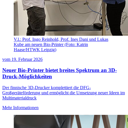
V.l.: Prof. Ingo Reinhold, Prof. Ines Dani und Lukas
Kube am neuen Bio-Printer (Foto: Katrin
Haase/HTWK Leipzig)
vom
19. Februar 2026
Neuer Bio-Printer bietet breites Spektrum an 3D-
Druck-Möglichkeiten
Der finnische 3D-Drucker komplettiert die DFG-
Großgeräteförderung und ermöglicht die Umsetzung neuer Ideen im
Multimaterialdruck
Mehr Informationen