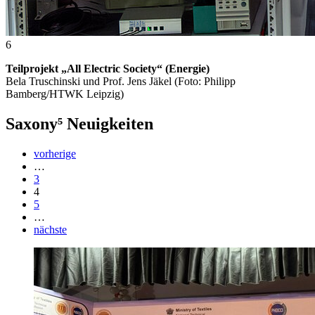
6
Teilprojekt „All Electric Society“ (Energie)
Bela Truschinski und Prof. Jens Jäkel (Foto: Philipp
Bamberg/HTWK Leipzig)
Saxony⁵ Neuigkeiten
vorherige
…
3
4
5
…
nächste