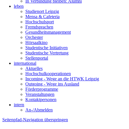
In Verbindung bleiben: Alumni
leben
Studienort Leipzig
Mensa & Cafeteria
Hochschulsport
Fremdsprachen
Gesundheitsmanagement
Orchester
Hörsaalkino
Studentische Initiativen
Studentische Vertretung
Stellenportal
international
Aktuelles
Hochschulkooperationen
Incoming - Wege an die HTWK Leipzig
Outgoing - Wege ins Ausland
Förderprogramme
Veranstaltungen
Kontaktpersonen
intern
An-/Abmelden
Seitenpfad-Navigation überspringen