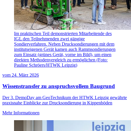
Im praktischen Teil demonstrierten Mitarbeitende des
IGL den Teilnehmenden zwei gängige
Sondierverfahren. Neben Drucksondierungen mit dem
institutseigenen Gerät kamen auch Rammsondierungen
zum Einsatz (grünes Gerät, vorne im Bild), um einen
direkten Methodenvergleich zu ermöglichen (Foto:
Pauline Schröers/HTWK Leipzig)
vom
24. März 2026
Wissenstransfer zu anspruchsvollem Baugrund
Der 3. DemoDay am GeoTechnikum der HTWK Leipzig gewährte
praxisnahe Einblicke zur Drucksondierung in Kippenböden
Mehr Informationen