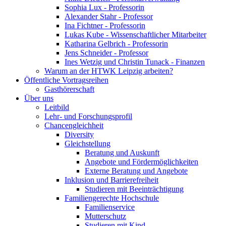
Sophia Lux - Professorin
Alexander Stahr - Professor
Ina Fichtner - Professorin
Lukas Kube - Wissenschaftlicher Mitarbeiter
Katharina Gelbrich - Professorin
Jens Schneider - Professor
Ines Wetzig und Christin Tunack - Finanzen
Warum an der HTWK Leipzig arbeiten?
Öffentliche Vortragsreihen
Gasthörerschaft
Über uns
Leitbild
Lehr- und Forschungsprofil
Chancengleichheit
Diversity
Gleichstellung
Beratung und Auskunft
Angebote und Fördermöglichkeiten
Externe Beratung und Angebote
Inklusion und Barrierefreiheit
Studieren mit Beeinträchtigung
Familiengerechte Hochschule
Familienservice
Mutterschutz
Studieren mit Kind