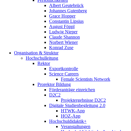
Persönlichkeiten
Albert Geutebrück
Johannes Gutenberg
Grace Hopper
Constantin Lipsius
August Föppl
Ludwig Nieper
Claude Shannon
Norbert Wiener
Konrad Zuse
Organisation & Struktur
Hochschulleitung
Rektor
Exportkontrolle
Science Careers
Female Scientists Network
Prorektor Bildung
Förderanträge einreichen
D2C2
Projektergebnisse D2C2
Digitale Studienbegleitung 2.0
HTWK-App
HOZ-App
Hochschuldidaktik+
Veranstaltungen