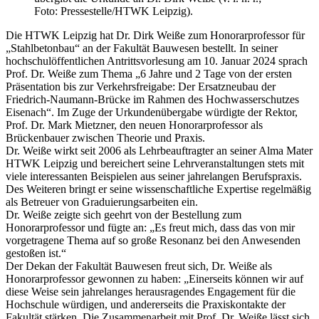
Foto: Pressestelle/HTWK Leipzig).
Die HTWK Leipzig hat Dr. Dirk Weiße zum Honorarprofessor für
„Stahlbetonbau“ an der Fakultät Bauwesen bestellt. In seiner
hochschulöffentlichen Antrittsvorlesung am 10. Januar 2024 sprach
Prof. Dr. Weiße zum Thema „6 Jahre und 2 Tage von der ersten
Präsentation bis zur Verkehrsfreigabe: Der Ersatzneubau der
Friedrich-Naumann-Brücke im Rahmen des Hochwasserschutzes
Eisenach“. Im Zuge der Urkundenübergabe würdigte der Rektor,
Prof. Dr. Mark Mietzner, den neuen Honorarprofessor als
Brückenbauer zwischen Theorie und Praxis.
Dr. Weiße wirkt seit 2006 als Lehrbeauftragter an seiner Alma Mater
HTWK Leipzig und bereichert seine Lehrveranstaltungen stets mit
viele interessanten Beispielen aus seiner jahrelangen Berufspraxis.
Des Weiteren bringt er seine wissenschaftliche Expertise regelmäßig
als Betreuer von Graduierungsarbeiten ein.
Dr. Weiße zeigte sich geehrt von der Bestellung zum
Honorarprofessor und fügte an: „Es freut mich, dass das von mir
vorgetragene Thema auf so große Resonanz bei den Anwesenden
gestoßen ist.“
Der Dekan der Fakultät Bauwesen freut sich, Dr. Weiße als
Honorarprofessor gewonnen zu haben: „Einerseits können wir auf
diese Weise sein jahrelanges herausragendes Engagement für die
Hochschule würdigen, und andererseits die Praxiskontakte der
Fakultät stärken. Die Zusammenarbeit mit Prof. Dr. Weiße lässt sich