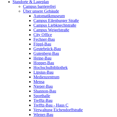
Standorte & Lageplan
Campus barrierefrei
Über unsere Gebäude
Automatikmuseum
Campus Eilenburger Straße
Campus Liebknechtstraße
Campus Weigelstraße
City Office
Fechner-Bau
Föppl-Bau
Geutebrück-Bau
Gutenberg-Bau
Heine-Bau
Hopper-Bau
Hochschulbibliothek
Lipsius-Bau
Medienzentrum
Mensa
Nieper-Bau
Shannon-Bau
Sporthalle
Trefftz-Bau
Trefftz-Bau - Haus C
Verwaltung Eichendorffstraße
Wiener-Bau