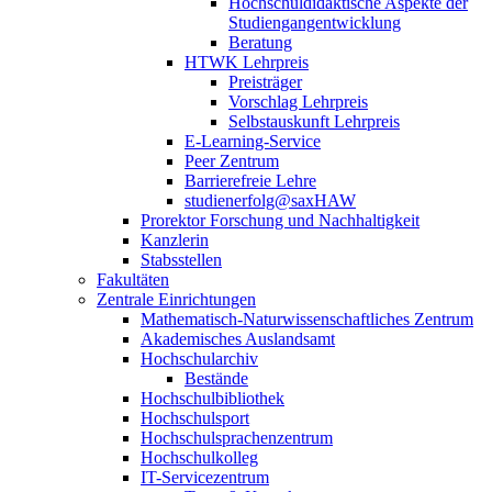
Hochschuldidaktische Aspekte der
Studiengangentwicklung
Beratung
HTWK Lehrpreis
Preisträger
Vorschlag Lehrpreis
Selbstauskunft Lehrpreis
E-Learning-Service
Peer Zentrum
Barrierefreie Lehre
studienerfolg@saxHAW
Prorektor Forschung und Nachhaltigkeit
Kanzlerin
Stabsstellen
Fakultäten
Zentrale Einrichtungen
Mathematisch-Naturwissenschaftliches Zentrum
Akademisches Auslandsamt
Hochschularchiv
Bestände
Hochschulbibliothek
Hochschulsport
Hochschulsprachenzentrum
Hochschulkolleg
IT-Servicezentrum