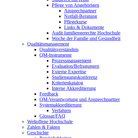
Pflege von Angehörigen
Ansprechpartner
Notfall-Beratung
Pflegekurse
Links & Dokumente
Audit familiengerechte Hochschule
Woche der Familie und Gesundheit
Qualitätsmanagement
Qualitätsverständnis
QM-Instrumente
Prozessmanagement
Evaluation/Befragungen
Externe Expertise
Studiengangskonferenz
Kriterienkatalog
Interne Akkreditierung
Feedback
QM-Verantwortung und Ansprechpartner
Systemakkreditierung
Verfahren
Glossar/FAQ
Weltoffene Hochschule
Zahlen & Fakten
Geschichte