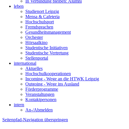
In Verbindung bleiben: Alumni
leben
Studienort Leipzig
Mensa & Cafeteria
Hochschulsport
Fremdsprachen
Gesundheitsmanagement
Orchester
Hörsaalkino
Studentische Initiativen
Studentische Vertretung
Stellenportal
international
Aktuelles
Hochschulkooperationen
Incoming - Wege an die HTWK Leipzig
Outgoing - Wege ins Ausland
Förderprogramme
Veranstaltungen
Kontaktpersonen
intern
An-/Abmelden
Seitenpfad-Navigation überspringen