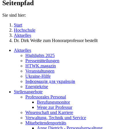
Seitenpfad
Sie sind hier:
Start
Hochschule
Aktuelles
Dr. Dirk Weiße zum Honorarprofessor bestellt
Aktuelles
Highlights 2025
Pressemitteilungen
HTWK.magazin
Veranstaltungen
Ukraine-Hilfe
Інформація для українців
Energiekrise
Stellenangebote
Professorales Personal
Berufungsmonitor
Wege zur Professur
Wissenschaft und Karriere
Verwaltung, Technik und Service
Mitarbeitendenporträts
Anne Dietrich - Personalverwaltung