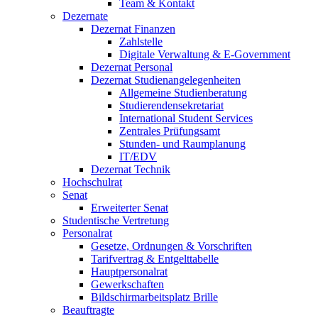
Team & Kontakt
Dezernate
Dezernat Finanzen
Zahlstelle
Digitale Verwaltung & E-Government
Dezernat Personal
Dezernat Studienangelegenheiten
Allgemeine Studienberatung
Studierendensekretariat
International Student Services
Zentrales Prüfungsamt
Stunden- und Raumplanung
IT/EDV
Dezernat Technik
Hochschulrat
Senat
Erweiterter Senat
Studentische Vertretung
Personalrat
Gesetze, Ordnungen & Vorschriften
Tarifvertrag & Entgelttabelle
Hauptpersonalrat
Gewerkschaften
Bildschirmarbeitsplatz Brille
Beauftragte