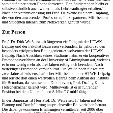
somit auf einer neuen Ebene fortsetzen. Den Studierenden bleibt er
selbstverständlich auch weiterhin als Lehrbeauftragter erhalten.“
Nach der Antrittsvorlesung lud Prof. Dr. Weiße zu einem Empfang,
der von den anwesenden Professoren, Praxispartnern, Mitarbeitern
und Studenten intensiv zum Netzwerken genutzt wurde.
Zur Person
Prof. Dr. Dirk Weiße ist seit längerem vielfältig mit der HTWK
Leipzig und der Fakultät Bauwesen verbunden: Er gehört zu den
besonders erfolgreichen Bauingenieur-Absolventen der HTWK
Leipzig. Nach Abschluss seines Studiums nahm er ein kooperatives
Promotionsverfahren an der University of Birmingham auf, welches
er in nur wenig mehr als drei Jahren erfolgreich beendete. Nach
verteidigter Promotion verblieb Prof. Dr. Weiße noch für weitere
zwei Jahre als wissenschaftlicher Mitarbeiter an der HTWK Leipzig
und leistete dort einen wertvollen Beitrag beim Aufbau des Instituts
für Betonbau, das von seinem Doktoervater, Prof. Dr.-Ing Klaus
Holschemacher geleitet wird. Mittlerweile ist er in führender
Position bei dem Unternehmen Sehlhoff GmbH tätig.
In der Baupraxis ist Herr Prof. Dr. Weiße seit 17 Jahren mit der
Planung und Durchführung anspruchsvoller Bauvorhaben betraut.
Die dabei gewonnenen Erfahrungen vermittelt er seit 2006 über