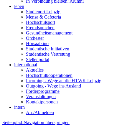
In Verbindung bleiben: Alumni
leben
Studienort Leipzig
Mensa & Cafeteria
Hochschulsport
Fremdsprachen
Gesundheitsmanagement
Orchester
Hörsaalkino
Studentische Initiativen
Studentische Vertretung
Stellenportal
international
Aktuelles
Hochschulkooperationen
Incoming - Wege an die HTWK Leipzig
Outgoing - Wege ins Ausland
Förderprogramme
Veranstaltungen
Kontaktpersonen
intern
An-/Abmelden
Seitenpfad-Navigation überspringen