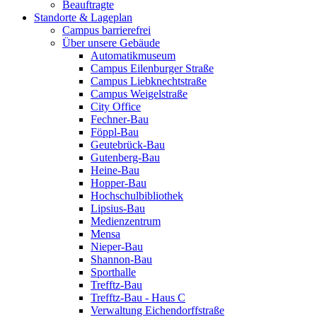
Beauftragte
Standorte & Lageplan
Campus barrierefrei
Über unsere Gebäude
Automatikmuseum
Campus Eilenburger Straße
Campus Liebknechtstraße
Campus Weigelstraße
City Office
Fechner-Bau
Föppl-Bau
Geutebrück-Bau
Gutenberg-Bau
Heine-Bau
Hopper-Bau
Hochschulbibliothek
Lipsius-Bau
Medienzentrum
Mensa
Nieper-Bau
Shannon-Bau
Sporthalle
Trefftz-Bau
Trefftz-Bau - Haus C
Verwaltung Eichendorffstraße