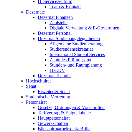
IT-Servicezentrum
Team & Kontakt
Dezernate
Dezernat Finanzen
Zahlstelle
Digitale Verwaltung & E-Government
Dezernat Personal
Dezernat Studienangelegenheiten
Allgemeine Studienberatung
Studierendensekretariat
International Student Services
Zentrales Prüfungsamt
Stunden- und Raumplanung
IT/EDV
Dezernat Technik
Hochschulrat
Senat
Erweiterter Senat
Studentische Vertretung
Personalrat
Gesetze, Ordnungen & Vorschriften
Tarifvertrag & Entgelttabelle
Hauptpersonalrat
Gewerkschaften
Bildschirmarbeitsplatz Brille