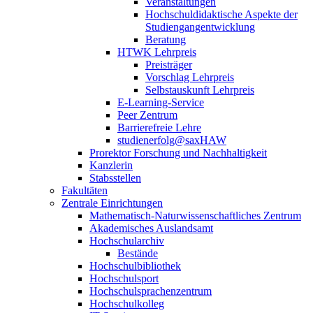
Veranstaltungen
Hochschuldidaktische Aspekte der
Studiengangentwicklung
Beratung
HTWK Lehrpreis
Preisträger
Vorschlag Lehrpreis
Selbstauskunft Lehrpreis
E-Learning-Service
Peer Zentrum
Barrierefreie Lehre
studienerfolg@saxHAW
Prorektor Forschung und Nachhaltigkeit
Kanzlerin
Stabsstellen
Fakultäten
Zentrale Einrichtungen
Mathematisch-Naturwissenschaftliches Zentrum
Akademisches Auslandsamt
Hochschularchiv
Bestände
Hochschulbibliothek
Hochschulsport
Hochschulsprachenzentrum
Hochschulkolleg