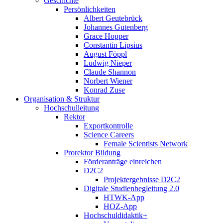
Geschichte
Persönlichkeiten
Albert Geutebrück
Johannes Gutenberg
Grace Hopper
Constantin Lipsius
August Föppl
Ludwig Nieper
Claude Shannon
Norbert Wiener
Konrad Zuse
Organisation & Struktur
Hochschulleitung
Rektor
Exportkontrolle
Science Careers
Female Scientists Network
Prorektor Bildung
Förderanträge einreichen
D2C2
Projektergebnisse D2C2
Digitale Studienbegleitung 2.0
HTWK-App
HOZ-App
Hochschuldidaktik+