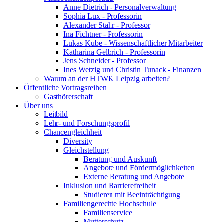
Anne Dietrich - Personalverwaltung
Sophia Lux - Professorin
Alexander Stahr - Professor
Ina Fichtner - Professorin
Lukas Kube - Wissenschaftlicher Mitarbeiter
Katharina Gelbrich - Professorin
Jens Schneider - Professor
Ines Wetzig und Christin Tunack - Finanzen
Warum an der HTWK Leipzig arbeiten?
Öffentliche Vortragsreihen
Gasthörerschaft
Über uns
Leitbild
Lehr- und Forschungsprofil
Chancengleichheit
Diversity
Gleichstellung
Beratung und Auskunft
Angebote und Fördermöglichkeiten
Externe Beratung und Angebote
Inklusion und Barrierefreiheit
Studieren mit Beeinträchtigung
Familiengerechte Hochschule
Familienservice
Mutterschutz