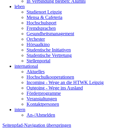
In Verbindung bleiben: Alumni
leben
Studienort Leipzig
Mensa & Cafeteria
Hochschulsport
Fremdsprachen
Gesundheitsmanagement
Orchester
Hörsaalkino
Studentische Initiativen
Studentische Vertretung
Stellenportal
international
Aktuelles
Hochschulkooperationen
Incoming - Wege an die HTWK Leipzig
Outgoing - Wege ins Ausland
Förderprogramme
Veranstaltungen
Kontaktpersonen
intern
An-/Abmelden
Seitenpfad-Navigation überspringen