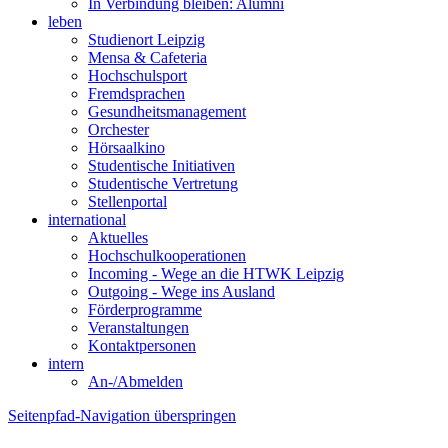
In Verbindung bleiben: Alumni
leben
Studienort Leipzig
Mensa & Cafeteria
Hochschulsport
Fremdsprachen
Gesundheitsmanagement
Orchester
Hörsaalkino
Studentische Initiativen
Studentische Vertretung
Stellenportal
international
Aktuelles
Hochschulkooperationen
Incoming - Wege an die HTWK Leipzig
Outgoing - Wege ins Ausland
Förderprogramme
Veranstaltungen
Kontaktpersonen
intern
An-/Abmelden
Seitenpfad-Navigation überspringen