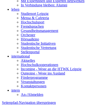
Mit Expertinnen und Experten netzwerken
In Verbindung bleiben: Alumni
leben
Studienort Leipzig
Mensa & Cafeteria
Hochschulsport
Fremdsprachen
Gesundheitsmanagement
Orchester
Hörsaalkino
Studentische Initiativen
Studentische Vertretung
Stellenportal
international
Aktuelles
Hochschulkooperationen
Incoming - Wege an die HTWK Leipzig
Outgoing - Wege ins Ausland
Förderprogramme
Veranstaltungen
Kontaktpersonen
intern
An-/Abmelden
Seitenpfad-Navigation überspringen