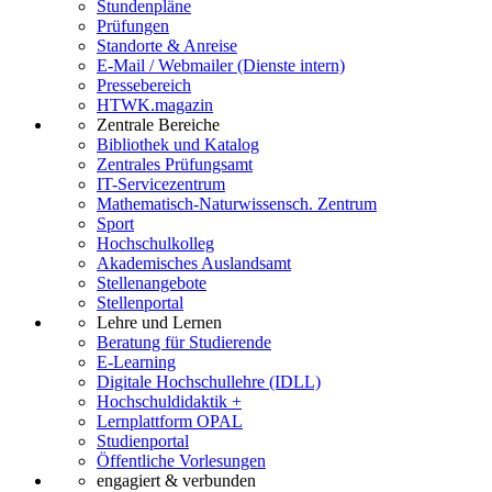
Stundenpläne
Prüfungen
Standorte & Anreise
E-Mail / Webmailer (Dienste intern)
Pressebereich
HTWK.magazin
Zentrale Bereiche
Bibliothek und Katalog
Zentrales Prüfungsamt
IT-Servicezentrum
Mathematisch-Naturwissensch. Zentrum
Sport
Hochschulkolleg
Akademisches Auslandsamt
Stellenangebote
Stellenportal
Lehre und Lernen
Beratung für Studierende
E-Learning
Digitale Hochschullehre (IDLL)
Hochschuldidaktik +
Lernplattform OPAL
Studienportal
Öffentliche Vorlesungen
engagiert & verbunden