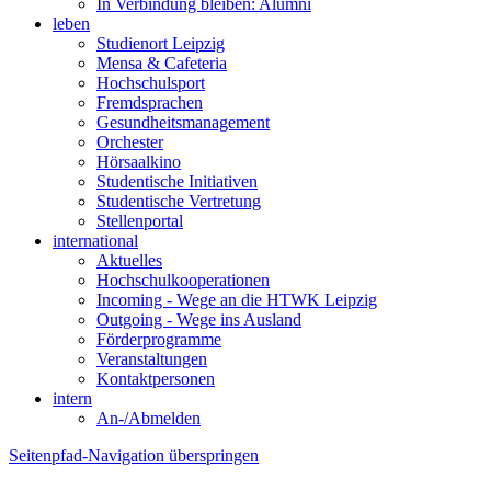
In Verbindung bleiben: Alumni
leben
Studienort Leipzig
Mensa & Cafeteria
Hochschulsport
Fremdsprachen
Gesundheitsmanagement
Orchester
Hörsaalkino
Studentische Initiativen
Studentische Vertretung
Stellenportal
international
Aktuelles
Hochschulkooperationen
Incoming - Wege an die HTWK Leipzig
Outgoing - Wege ins Ausland
Förderprogramme
Veranstaltungen
Kontaktpersonen
intern
An-/Abmelden
Seitenpfad-Navigation überspringen