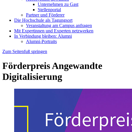
Unternehmen zu Gast
Stellenportal
Partner und Förderer
Die Hochschule als Tagungsort
Veranstaltung am Campus anfragen
Mit Expertinnen und Experten netzwerken
In Verbindung bleiben: Alumni
Alumni-Portraits
Zum Seitenfuß springen
Förderpreis Angewandte
Digitalisierung