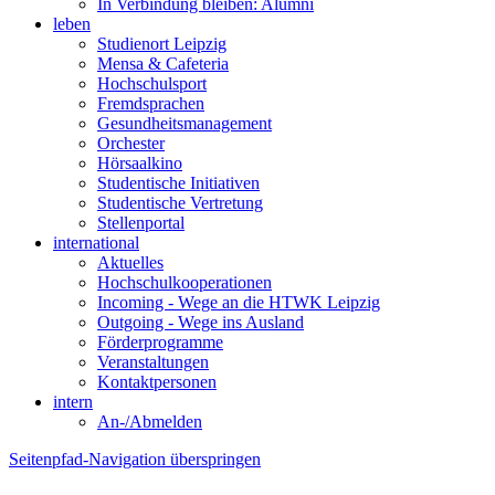
In Verbindung bleiben: Alumni
leben
Studienort Leipzig
Mensa & Cafeteria
Hochschulsport
Fremdsprachen
Gesundheitsmanagement
Orchester
Hörsaalkino
Studentische Initiativen
Studentische Vertretung
Stellenportal
international
Aktuelles
Hochschulkooperationen
Incoming - Wege an die HTWK Leipzig
Outgoing - Wege ins Ausland
Förderprogramme
Veranstaltungen
Kontaktpersonen
intern
An-/Abmelden
Seitenpfad-Navigation überspringen