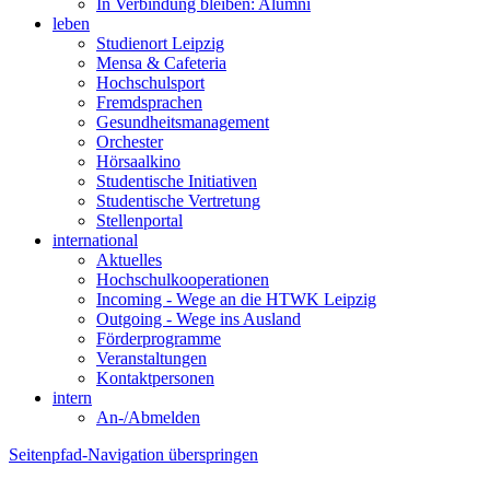
In Verbindung bleiben: Alumni
leben
Studienort Leipzig
Mensa & Cafeteria
Hochschulsport
Fremdsprachen
Gesundheitsmanagement
Orchester
Hörsaalkino
Studentische Initiativen
Studentische Vertretung
Stellenportal
international
Aktuelles
Hochschulkooperationen
Incoming - Wege an die HTWK Leipzig
Outgoing - Wege ins Ausland
Förderprogramme
Veranstaltungen
Kontaktpersonen
intern
An-/Abmelden
Seitenpfad-Navigation überspringen