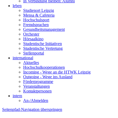
In Verbindung bleiben: Alumni
leben
Studienort Leipzig
Mensa & Cafeteria
Hochschulsport
Fremdsprachen
Gesundheitsmanagement
Orchester
Hörsaalkino
Studentische Initiativen
Studentische Vertretung
Stellenportal
international
Aktuelles
Hochschulkooperationen
Incoming - Wege an die HTWK Leipzig
Outgoing - Wege ins Ausland
Förderprogramme
Veranstaltungen
Kontaktpersonen
intern
An-/Abmelden
Seitenpfad-Navigation überspringen