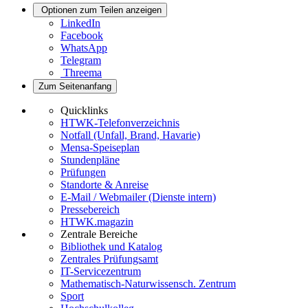
Optionen zum Teilen anzeigen
LinkedIn
Facebook
WhatsApp
Telegram
Threema
Zum Seitenanfang
Quicklinks
HTWK-Telefonverzeichnis
Notfall (Unfall, Brand, Havarie)
Mensa-Speiseplan
Stundenpläne
Prüfungen
Standorte & Anreise
E-Mail / Webmailer (Dienste intern)
Pressebereich
HTWK.magazin
Zentrale Bereiche
Bibliothek und Katalog
Zentrales Prüfungsamt
IT-Servicezentrum
Mathematisch-Naturwissensch. Zentrum
Sport