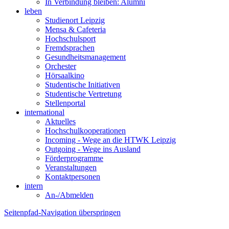
In Verbindung bleiben: Alumni
leben
Studienort Leipzig
Mensa & Cafeteria
Hochschulsport
Fremdsprachen
Gesundheitsmanagement
Orchester
Hörsaalkino
Studentische Initiativen
Studentische Vertretung
Stellenportal
international
Aktuelles
Hochschulkooperationen
Incoming - Wege an die HTWK Leipzig
Outgoing - Wege ins Ausland
Förderprogramme
Veranstaltungen
Kontaktpersonen
intern
An-/Abmelden
Seitenpfad-Navigation überspringen