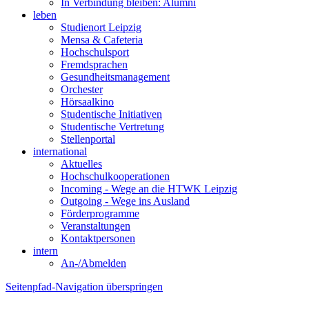
In Verbindung bleiben: Alumni
leben
Studienort Leipzig
Mensa & Cafeteria
Hochschulsport
Fremdsprachen
Gesundheitsmanagement
Orchester
Hörsaalkino
Studentische Initiativen
Studentische Vertretung
Stellenportal
international
Aktuelles
Hochschulkooperationen
Incoming - Wege an die HTWK Leipzig
Outgoing - Wege ins Ausland
Förderprogramme
Veranstaltungen
Kontaktpersonen
intern
An-/Abmelden
Seitenpfad-Navigation überspringen