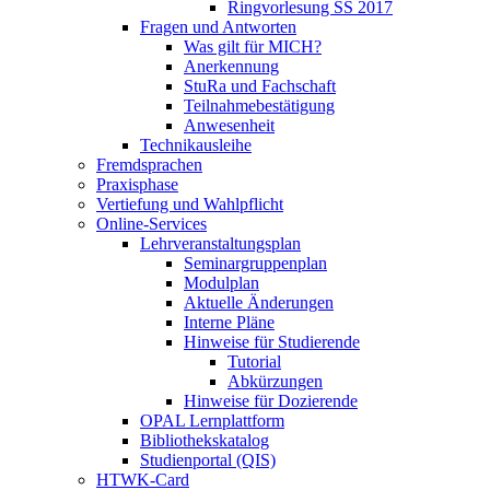
Ringvorlesung SS 2017
Fragen und Antworten
Was gilt für MICH?
Anerkennung
StuRa und Fachschaft
Teilnahmebestätigung
Anwesenheit
Technikausleihe
Fremdsprachen
Praxisphase
Vertiefung und Wahlpflicht
Online-Services
Lehrveranstaltungsplan
Seminargruppenplan
Modulplan
Aktuelle Änderungen
Interne Pläne
Hinweise für Studierende
Tutorial
Abkürzungen
Hinweise für Dozierende
OPAL Lernplattform
Bibliothekskatalog
Studienportal (QIS)
HTWK-Card