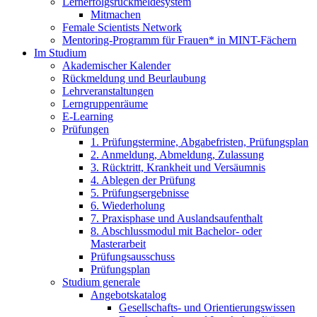
Lernerfolgsrückmeldesystem
Mitmachen
Female Scientists Network
Mentoring-Programm für Frauen* in MINT-Fächern
Im Studium
Akademischer Kalender
Rückmeldung und Beurlaubung
Lehrveranstaltungen
Lerngruppenräume
E-Learning
Prüfungen
1. Prüfungstermine, Abgabefristen, Prüfungsplan
2. Anmeldung, Abmeldung, Zulassung
3. Rücktritt, Krankheit und Versäumnis
4. Ablegen der Prüfung
5. Prüfungsergebnisse
6. Wiederholung
7. Praxisphase und Auslandsaufenthalt
8. Abschlussmodul mit Bachelor- oder
Masterarbeit
Prüfungsausschuss
Prüfungsplan
Studium generale
Angebotskatalog
Gesellschafts- und Orientierungswissen