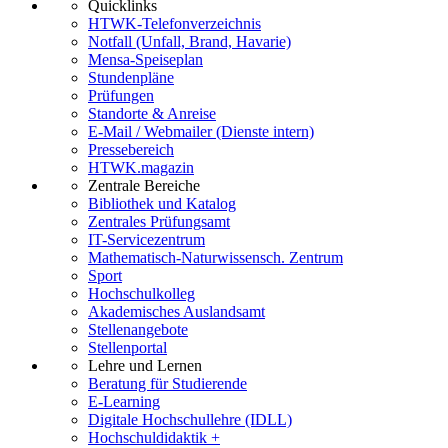
Quicklinks
HTWK-Telefonverzeichnis
Notfall (Unfall, Brand, Havarie)
Mensa-Speiseplan
Stundenpläne
Prüfungen
Standorte & Anreise
E-Mail / Webmailer (Dienste intern)
Pressebereich
HTWK.magazin
Zentrale Bereiche
Bibliothek und Katalog
Zentrales Prüfungsamt
IT-Servicezentrum
Mathematisch-Naturwissensch. Zentrum
Sport
Hochschulkolleg
Akademisches Auslandsamt
Stellenangebote
Stellenportal
Lehre und Lernen
Beratung für Studierende
E-Learning
Digitale Hochschullehre (IDLL)
Hochschuldidaktik +