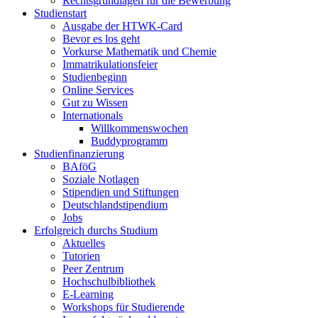
Rechtsgrundlagen für die Bewerbung
Studienstart
Ausgabe der HTWK-Card
Bevor es los geht
Vorkurse Mathematik und Chemie
Immatrikulationsfeier
Studienbeginn
Online Services
Gut zu Wissen
Internationals
Willkommenswochen
Buddyprogramm
Studienfinanzierung
BAföG
Soziale Notlagen
Stipendien und Stiftungen
Deutschlandstipendium
Jobs
Erfolgreich durchs Studium
Aktuelles
Tutorien
Peer Zentrum
Hochschulbibliothek
E-Learning
Workshops für Studierende