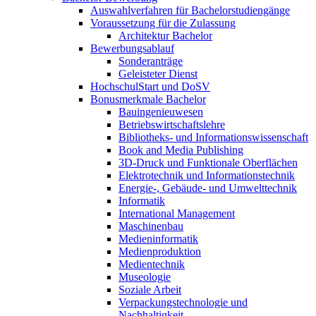
Auswahlverfahren für Bachelorstudiengänge
Voraussetzung für die Zulassung
Architektur Bachelor
Bewerbungsablauf
Sonderanträge
Geleisteter Dienst
HochschulStart und DoSV
Bonusmerkmale Bachelor
Bauingenieuwesen
Betriebswirtschaftslehre
Bibliotheks- und Informationswissenschaft
Book and Media Publishing
3D-Druck und Funktionale Oberflächen
Elektrotechnik und Informationstechnik
Energie-, Gebäude- und Umwelttechnik
Informatik
International Management
Maschinenbau
Medieninformatik
Medienproduktion
Medientechnik
Museologie
Soziale Arbeit
Verpackungstechnologie und
Nachhaltigkeit