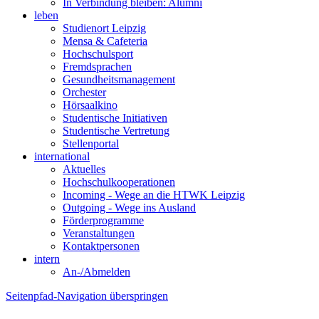
In Verbindung bleiben: Alumni
leben
Studienort Leipzig
Mensa & Cafeteria
Hochschulsport
Fremdsprachen
Gesundheitsmanagement
Orchester
Hörsaalkino
Studentische Initiativen
Studentische Vertretung
Stellenportal
international
Aktuelles
Hochschulkooperationen
Incoming - Wege an die HTWK Leipzig
Outgoing - Wege ins Ausland
Förderprogramme
Veranstaltungen
Kontaktpersonen
intern
An-/Abmelden
Seitenpfad-Navigation überspringen