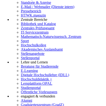
Standorte & Anreise
E-Mail / Webmailer (Dienste intern)
Pressebereich
HTWK.magazin
Zentrale Bereiche
Bibliothek und Katalog
Zentrales Prüfungsamt
IT-Servicezentrum
Mathematisch-Naturwissensch. Zentrum
Sport
Hochschulkolleg
Akademisches Auslandsamt
Stellenangebote
Stellenportal
Lehre und Lernen
Beratung für Studierende
E-Learning
Digitale Hochschullehre (IDLL)
Hochschuldidaktik +
Lernplattform OPAL
Studienportal
Öffentliche Vorlesungen
engagiert & verbunden
Alumni
Graduiertenzentrum (GradZ)