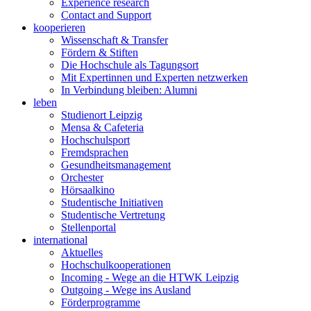
Experience research
Contact and Support
kooperieren
Wissenschaft & Transfer
Fördern & Stiften
Die Hochschule als Tagungsort
Mit Expertinnen und Experten netzwerken
In Verbindung bleiben: Alumni
leben
Studienort Leipzig
Mensa & Cafeteria
Hochschulsport
Fremdsprachen
Gesundheitsmanagement
Orchester
Hörsaalkino
Studentische Initiativen
Studentische Vertretung
Stellenportal
international
Aktuelles
Hochschulkooperationen
Incoming - Wege an die HTWK Leipzig
Outgoing - Wege ins Ausland
Förderprogramme