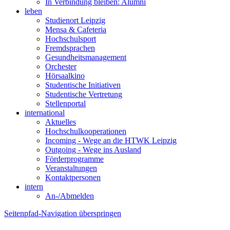
In Verbindung bleiben: Alumni
leben
Studienort Leipzig
Mensa & Cafeteria
Hochschulsport
Fremdsprachen
Gesundheitsmanagement
Orchester
Hörsaalkino
Studentische Initiativen
Studentische Vertretung
Stellenportal
international
Aktuelles
Hochschulkooperationen
Incoming - Wege an die HTWK Leipzig
Outgoing - Wege ins Ausland
Förderprogramme
Veranstaltungen
Kontaktpersonen
intern
An-/Abmelden
Seitenpfad-Navigation überspringen