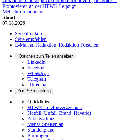
Doktorand Christoph Oefner im Portrait von „Dr. Who? –
Promovieren an der HTWK Leipzig“
Mehr Informationen
Stand
07.08.2026
Seite drucken
Seite empfehlen
E-Mail an Redaktion: Redaktion Forschen
Optionen zum Teilen anzeigen
LinkedIn
Facebook
WhatsApp
Telegram
Threema
Zum Seitenanfang
Quicklinks
HTWK-Telefonverzeichnis
Notfall (Unfall, Brand, Havarie)
Arbeitsschutz
Mensa-Speiseplan
Stundenpläne
Prüfungen