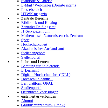
Standorte & Anreise
E-Mail / Webmailer (Dienste intern)
Pressebereich
HTWK.magazin
Zentrale Bereiche
Bibliothek und Katalog
Zentrales Prüfungsamt
IT-Servicezentrum
Mathematisch-Naturwissensch. Zentrum
Sport
Hochschulkolleg
Akademisches Auslandsamt
Stellenangebote
Stellenportal
Lehre und Lernen
Beratung für Studierende
E-Learning
Digitale Hochschullehre (IDLL)
Hochschuldidaktik +
Lernplattform OPAL
Studienportal
Öffentliche Vorlesungen
engagiert & verbunden
Alumni
Graduiertenzentrum (GradZ)