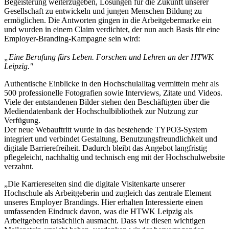
Begeisterung weiterzugeben, Lösungen für die Zukunft unserer
Gesellschaft zu entwickeln und jungen Menschen Bildung zu
ermöglichen. Die Antworten gingen in die Arbeitgebermarke ein
und wurden in einem Claim verdichtet, der nun auch Basis für eine
Employer-Branding-Kampagne sein wird:
„Eine Berufung fürs Leben. Forschen und Lehren an der HTWK
Leipzig."
Authentische Einblicke in den Hochschulalltag vermitteln mehr als
500 professionelle Fotografien sowie Interviews, Zitate und Videos.
Viele der entstandenen Bilder stehen den Beschäftigten über die
Mediendatenbank der Hochschulbibliothek zur Nutzung zur
Verfügung.
Der neue Webauftritt wurde in das bestehende TYPO3-System
integriert und verbindet Gestaltung, Benutzungsfreundlichkeit und
digitale Barrierefreiheit. Dadurch bleibt das Angebot langfristig
pflegeleicht, nachhaltig und technisch eng mit der Hochschulwebsite
verzahnt.
„Die Karriereseiten sind die digitale Visitenkarte unserer
Hochschule als Arbeitgeberin und zugleich das zentrale Element
unseres Employer Brandings. Hier erhalten Interessierte einen
umfassenden Eindruck davon, was die HTWK Leipzig als
Arbeitgeberin tatsächlich ausmacht. Dass wir diesen wichtigen