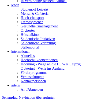
In Verbindung bleiben: Alumni
leben
Studienort Leipzig
Mensa & Cafeteria
Hochschulsport
Fremdsprachen
Gesundheitsmanagement
Orchester
Hörsaalkino
Studentische Initiativen
Studentische Vertretung
Stellenportal
international
Aktuelles
Hochschulkooperationen
Incoming - Wege an die HTWK Leipzig
Outgoing - Wege ins Ausland
Förderprogramme
Veranstaltungen
Kontaktpersonen
intern
An-/Abmelden
Seitenpfad-Navigation überspringen