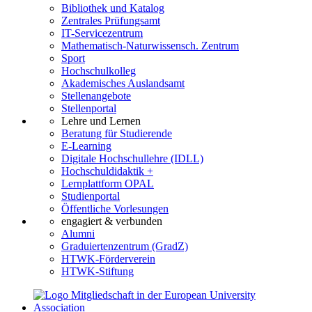
Bibliothek und Katalog
Zentrales Prüfungsamt
IT-Servicezentrum
Mathematisch-Naturwissensch. Zentrum
Sport
Hochschulkolleg
Akademisches Auslandsamt
Stellenangebote
Stellenportal
Lehre und Lernen
Beratung für Studierende
E-Learning
Digitale Hochschullehre (IDLL)
Hochschuldidaktik +
Lernplattform OPAL
Studienportal
Öffentliche Vorlesungen
engagiert & verbunden
Alumni
Graduiertenzentrum (GradZ)
HTWK-Förderverein
HTWK-Stiftung