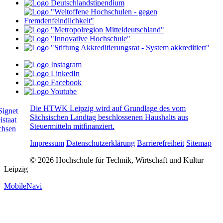
Die HTWK Leipzig wird auf Grundlage des vom
Sächsischen Landtag beschlossenen Haushalts aus
Steuermitteln mitfinanziert.
Impressum
Datenschutzerklärung
Barrierefreiheit
Sitemap
© 2026 Hochschule für Technik, Wirtschaft und Kultur
Leipzig
MobileNavi