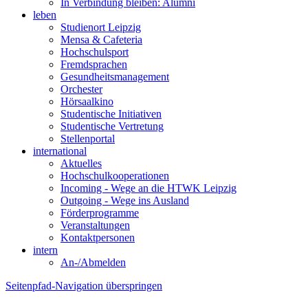
In Verbindung bleiben: Alumni
leben
Studienort Leipzig
Mensa & Cafeteria
Hochschulsport
Fremdsprachen
Gesundheitsmanagement
Orchester
Hörsaalkino
Studentische Initiativen
Studentische Vertretung
Stellenportal
international
Aktuelles
Hochschulkooperationen
Incoming - Wege an die HTWK Leipzig
Outgoing - Wege ins Ausland
Förderprogramme
Veranstaltungen
Kontaktpersonen
intern
An-/Abmelden
Seitenpfad-Navigation überspringen