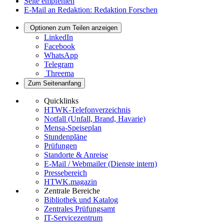
Seite empfehlen
E-Mail an Redaktion: Redaktion Forschen
Optionen zum Teilen anzeigen
LinkedIn
Facebook
WhatsApp
Telegram
Threema
Zum Seitenanfang
Quicklinks
HTWK-Telefonverzeichnis
Notfall (Unfall, Brand, Havarie)
Mensa-Speiseplan
Stundenpläne
Prüfungen
Standorte & Anreise
E-Mail / Webmailer (Dienste intern)
Pressebereich
HTWK.magazin
Zentrale Bereiche
Bibliothek und Katalog
Zentrales Prüfungsamt
IT-Servicezentrum