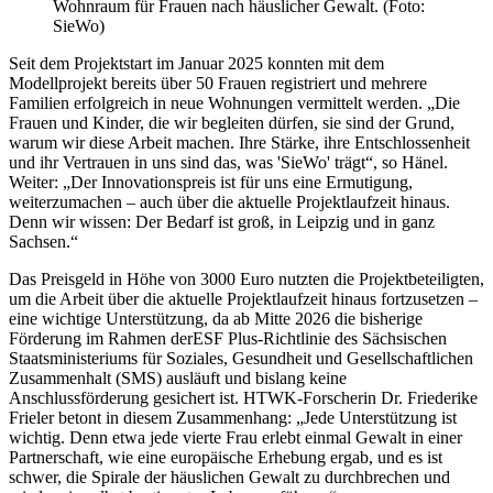
Wohnraum für Frauen nach häuslicher Gewalt. (Foto:
SieWo)
Seit dem Projektstart im Januar 2025 konnten mit dem
Modellprojekt bereits über 50 Frauen registriert und mehrere
Familien erfolgreich in neue Wohnungen vermittelt werden. „Die
Frauen und Kinder, die wir begleiten dürfen, sie sind der Grund,
warum wir diese Arbeit machen. Ihre Stärke, ihre Entschlossenheit
und ihr Vertrauen in uns sind das, was 'SieWo' trägt“, so Hänel.
Weiter: „Der Innovationspreis ist für uns eine Ermutigung,
weiterzumachen – auch über die aktuelle Projektlaufzeit hinaus.
Denn wir wissen: Der Bedarf ist groß, in Leipzig und in ganz
Sachsen.“
Das Preisgeld in Höhe von 3000 Euro nutzten die Projektbeteiligten,
um die Arbeit über die aktuelle Projektlaufzeit hinaus fortzusetzen –
eine wichtige Unterstützung, da ab Mitte 2026 die bisherige
Förderung im Rahmen der
ESF Plus-Richtlinie des Sächsischen
Staatsministeriums für Soziales, Gesundheit und Gesellschaftlichen
Zusammenhalt (SMS) ausläuft und bislang keine
Anschlussförderung gesichert ist. HTWK-Forscherin Dr. Friederike
Frieler betont in diesem Zusammenhang: „Jede Unterstützung ist
wichtig. Denn etwa jede vierte Frau erlebt einmal Gewalt in einer
Partnerschaft, wie eine europäische Erhebung ergab, und es ist
schwer, die Spirale der häuslichen Gewalt zu durchbrechen und