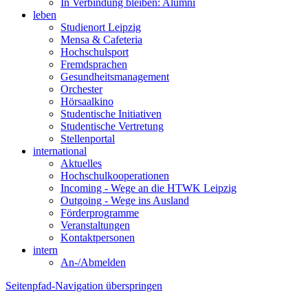
In Verbindung bleiben: Alumni
leben
Studienort Leipzig
Mensa & Cafeteria
Hochschulsport
Fremdsprachen
Gesundheitsmanagement
Orchester
Hörsaalkino
Studentische Initiativen
Studentische Vertretung
Stellenportal
international
Aktuelles
Hochschulkooperationen
Incoming - Wege an die HTWK Leipzig
Outgoing - Wege ins Ausland
Förderprogramme
Veranstaltungen
Kontaktpersonen
intern
An-/Abmelden
Seitenpfad-Navigation überspringen