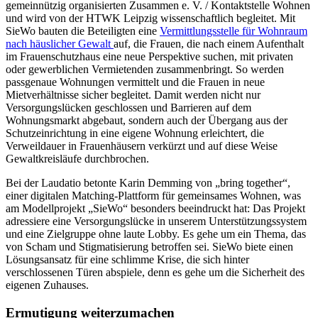
gemeinnützig organisierten Zusammen e. V. / Kontaktstelle Wohnen
und wird von
der
HTWK Leipzig wissenschaftlich begleitet. Mit
SieWo bauten die Beteiligten eine
Vermittlungsstelle für Wohnraum
nach häuslicher Gewalt
auf, die Frauen, die nach einem Aufenthalt
im Frauenschutzhaus eine neue Perspektive suchen, mit privaten
oder gewerblichen Vermietenden zusammenbringt. So werden
passgenaue Wohnungen vermittelt und die Frauen in neue
Mietverhältnisse sicher begleitet. Damit werden nicht nur
Versorgungslücken geschlossen und Barrieren auf dem
Wohnungsmarkt abgebaut, sondern auch der Übergang aus der
Schutzeinrichtung in eine eigene Wohnung erleichtert, die
Verweildauer in Frauenhäusern verkürzt und auf diese Weise
Gewaltkreisläufe durchbrochen.
Bei der Laudatio betonte Karin Demming von „bring together“,
einer digitalen Matching-Plattform für gemeinsames Wohnen, was
am Modellprojekt „SieWo“ besonders beeindruckt hat: Das Projekt
adressiere eine Versorgungslücke in unserem Unterstützungssystem
und eine Zielgruppe ohne laute Lobby. Es gehe um ein Thema, das
von Scham und Stigmatisierung betroffen sei. SieWo biete einen
Lösungsansatz für eine schlimme Krise, die sich hinter
verschlossenen Türen abspiele, denn es gehe um die Sicherheit des
eigenen Zuhauses.
Ermutigung weiterzumachen