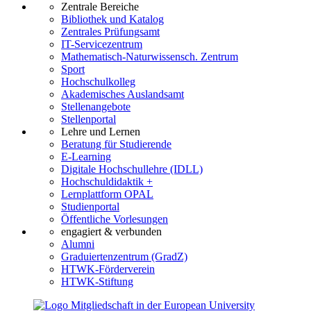
Zentrale Bereiche
Bibliothek und Katalog
Zentrales Prüfungsamt
IT-Servicezentrum
Mathematisch-Naturwissensch. Zentrum
Sport
Hochschulkolleg
Akademisches Auslandsamt
Stellenangebote
Stellenportal
Lehre und Lernen
Beratung für Studierende
E-Learning
Digitale Hochschullehre (IDLL)
Hochschuldidaktik +
Lernplattform OPAL
Studienportal
Öffentliche Vorlesungen
engagiert & verbunden
Alumni
Graduiertenzentrum (GradZ)
HTWK-Förderverein
HTWK-Stiftung