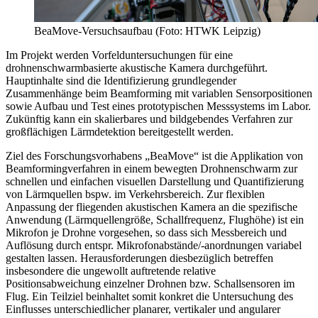
BeaMove-Versuchsaufbau (Foto: HTWK Leipzig)
Im Projekt werden Vorfelduntersuchungen für eine
drohnenschwarmbasierte akustische Kamera durchgeführt.
Hauptinhalte sind die Identifizierung grundlegender
Zusammenhänge beim Beamforming mit variablen Sensorpositionen
sowie Aufbau und Test eines prototypischen Messsystems im Labor.
Zukünftig kann ein skalierbares und bildgebendes Verfahren zur
großflächigen Lärmdetektion bereitgestellt werden.
Ziel des Forschungsvorhabens „BeaMove“ ist die Applikation von
Beamformingverfahren in einem bewegten Drohnenschwarm zur
schnellen und einfachen visuellen Darstellung und Quantifizierung
von Lärmquellen bspw. im Verkehrsbereich. Zur flexiblen
Anpassung der fliegenden akustischen Kamera an die spezifische
Anwendung (Lärmquellengröße, Schallfrequenz, Flughöhe) ist ein
Mikrofon je Drohne vorgesehen, so dass sich Messbereich und
Auflösung durch entspr. Mikrofonabstände/-anordnungen variabel
gestalten lassen. Herausforderungen diesbezüglich betreffen
insbesondere die ungewollt auftretende relative
Positionsabweichung einzelner Drohnen bzw. Schallsensoren im
Flug. Ein Teilziel beinhaltet somit konkret die Untersuchung des
Einflusses unterschiedlicher planarer, vertikaler und angularer