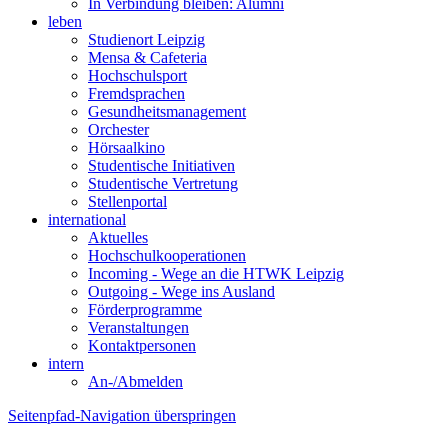
In Verbindung bleiben: Alumni
leben
Studienort Leipzig
Mensa & Cafeteria
Hochschulsport
Fremdsprachen
Gesundheitsmanagement
Orchester
Hörsaalkino
Studentische Initiativen
Studentische Vertretung
Stellenportal
international
Aktuelles
Hochschulkooperationen
Incoming - Wege an die HTWK Leipzig
Outgoing - Wege ins Ausland
Förderprogramme
Veranstaltungen
Kontaktpersonen
intern
An-/Abmelden
Seitenpfad-Navigation überspringen