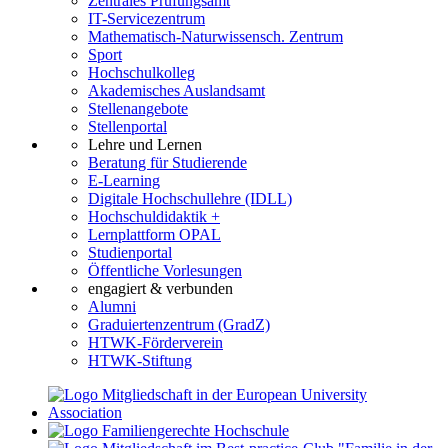
Zentrales Prüfungsamt
IT-Servicezentrum
Mathematisch-Naturwissensch. Zentrum
Sport
Hochschulkolleg
Akademisches Auslandsamt
Stellenangebote
Stellenportal
Lehre und Lernen
Beratung für Studierende
E-Learning
Digitale Hochschullehre (IDLL)
Hochschuldidaktik +
Lernplattform OPAL
Studienportal
Öffentliche Vorlesungen
engagiert & verbunden
Alumni
Graduiertenzentrum (GradZ)
HTWK-Förderverein
HTWK-Stiftung