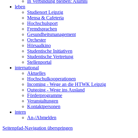
In Verbindung bleiben: Alumni
leben
Studienort Leipzig
Mensa & Cafeteria
Hochschulsport
Fremdsprachen
Gesundheitsmanagement
Orchester
Hörsaalkino
Studentische Initiativen
Studentische Vertretung
Stellenportal
international
Aktuelles
Hochschulkooperationen
Incoming - Wege an die HTWK Leipzig
Outgoing - Wege ins Ausland
Förderprogramme
Veranstaltungen
Kontaktpersonen
intern
An-/Abmelden
Seitenpfad-Navigation überspringen