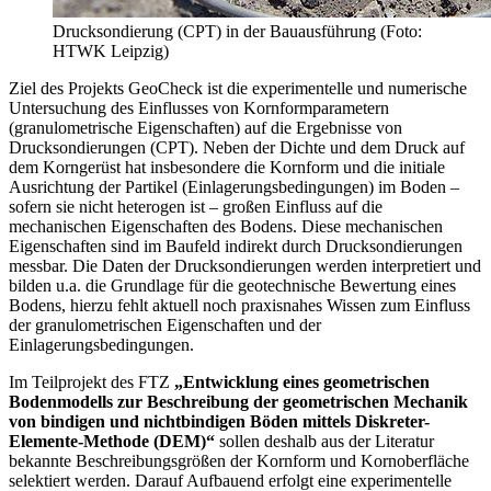
Drucksondierung (CPT) in der Bauausführung (Foto:
HTWK Leipzig)
Ziel des Projekts GeoCheck ist die experimentelle und numerische
Untersuchung des Einflusses von Kornformparametern
(granulometrische Eigenschaften) auf die Ergebnisse von
Drucksondierungen (CPT). Neben der Dichte und dem Druck auf
dem Korngerüst hat insbesondere die Kornform und die initiale
Ausrichtung der Partikel (Einlagerungsbedingungen) im Boden –
sofern sie nicht heterogen ist – großen Einfluss auf die
mechanischen Eigenschaften des Bodens. Diese mechanischen
Eigenschaften sind im Baufeld indirekt durch Drucksondierungen
messbar. Die Daten der Drucksondierungen werden interpretiert und
bilden u.a. die Grundlage für die geotechnische Bewertung eines
Bodens, hierzu fehlt aktuell noch praxisnahes Wissen zum Einfluss
der granulometrischen Eigenschaften und der
Einlagerungsbedingungen.
Im Teilprojekt des FTZ
„Entwicklung eines geometrischen
Bodenmodells zur Beschreibung der geometrischen Mechanik
von bindigen und nichtbindigen Böden mittels Diskreter-
Elemente-Methode (DEM)“
sollen deshalb aus der Literatur
bekannte Beschreibungsgrößen der Kornform und Kornoberfläche
selektiert werden. Darauf Aufbauend erfolgt eine experimentelle