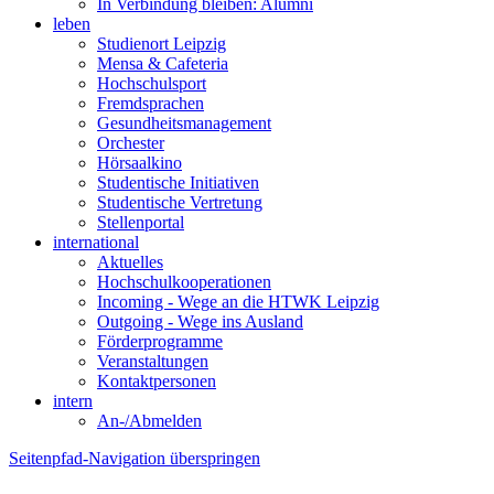
In Verbindung bleiben: Alumni
leben
Studienort Leipzig
Mensa & Cafeteria
Hochschulsport
Fremdsprachen
Gesundheitsmanagement
Orchester
Hörsaalkino
Studentische Initiativen
Studentische Vertretung
Stellenportal
international
Aktuelles
Hochschulkooperationen
Incoming - Wege an die HTWK Leipzig
Outgoing - Wege ins Ausland
Förderprogramme
Veranstaltungen
Kontaktpersonen
intern
An-/Abmelden
Seitenpfad-Navigation überspringen