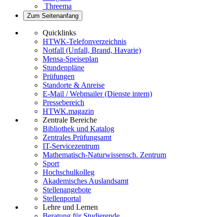
Threema
Zum Seitenanfang
Quicklinks
HTWK-Telefonverzeichnis
Notfall (Unfall, Brand, Havarie)
Mensa-Speiseplan
Stundenpläne
Prüfungen
Standorte & Anreise
E-Mail / Webmailer (Dienste intern)
Pressebereich
HTWK.magazin
Zentrale Bereiche
Bibliothek und Katalog
Zentrales Prüfungsamt
IT-Servicezentrum
Mathematisch-Naturwissensch. Zentrum
Sport
Hochschulkolleg
Akademisches Auslandsamt
Stellenangebote
Stellenportal
Lehre und Lernen
Beratung für Studierende