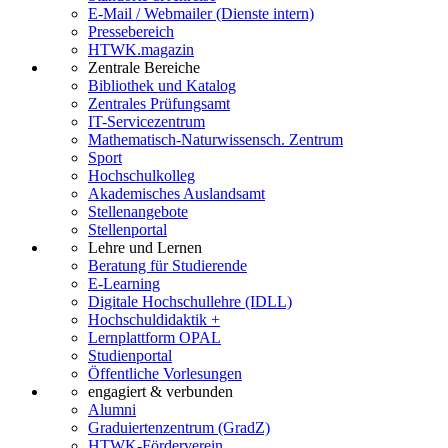
E-Mail / Webmailer (Dienste intern)
Pressebereich
HTWK.magazin
Zentrale Bereiche
Bibliothek und Katalog
Zentrales Prüfungsamt
IT-Servicezentrum
Mathematisch-Naturwissensch. Zentrum
Sport
Hochschulkolleg
Akademisches Auslandsamt
Stellenangebote
Stellenportal
Lehre und Lernen
Beratung für Studierende
E-Learning
Digitale Hochschullehre (IDLL)
Hochschuldidaktik +
Lernplattform OPAL
Studienportal
Öffentliche Vorlesungen
engagiert & verbunden
Alumni
Graduiertenzentrum (GradZ)
HTWK-Förderverein