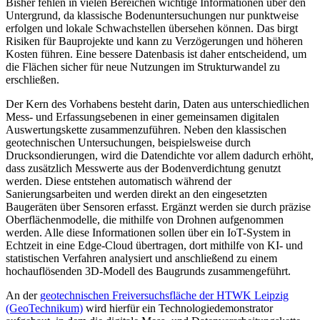
Bisher fehlen in vielen Bereichen wichtige Informationen über den
Untergrund, da klassische Bodenuntersuchungen nur punktweise
erfolgen und lokale Schwachstellen übersehen können. Das birgt
Risiken für Bauprojekte und kann zu Verzögerungen und höheren
Kosten führen. Eine bessere Datenbasis ist daher entscheidend, um
die Flächen sicher für neue Nutzungen im Strukturwandel zu
erschließen.
Der Kern des Vorhabens besteht darin, Daten aus unterschiedlichen
Mess- und Erfassungsebenen in einer gemeinsamen digitalen
Auswertungskette zusammenzuführen. Neben den klassischen
geotechnischen Untersuchungen, beispielsweise durch
Drucksondierungen, wird die Datendichte vor allem dadurch erhöht,
dass zusätzlich Messwerte aus der Bodenverdichtung genutzt
werden. Diese entstehen automatisch während der
Sanierungsarbeiten und werden direkt an den eingesetzten
Baugeräten über Sensoren erfasst. Ergänzt werden sie durch präzise
Oberflächenmodelle, die mithilfe von Drohnen aufgenommen
werden. Alle diese Informationen sollen über ein IoT-System in
Echtzeit in eine Edge-Cloud übertragen, dort mithilfe von KI- und
statistischen Verfahren analysiert und anschließend zu einem
hochauflösenden 3D-Modell des Baugrunds zusammengeführt.
An der
geotechnischen Freiversuchsfläche der HTWK Leipzig
(GeoTechnikum)
wird hierfür ein Technologiedemonstrator