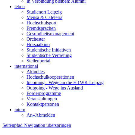
In Verbindung bleiben: Alumni
leben
Studienort Leipzig
Mensa & Cafeteria
Hochschulsport
Fremdsprachen
Gesundheitsmanagement
Orchester
Hörsaalkino
Studentische Initiativen
Studentische Vertretung
Stellenportal
international
Aktuelles
Hochschulkooperationen
Incoming - Wege an die HTWK Leipzig
Outgoing - Wege ins Ausland
Förderprogramme
Veranstaltungen
Kontaktpersonen
intern
An-/Abmelden
Seitenpfad-Navigation überspringen