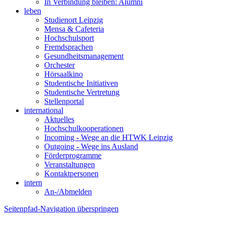
In Verbindung bleiben: Alumni
leben
Studienort Leipzig
Mensa & Cafeteria
Hochschulsport
Fremdsprachen
Gesundheitsmanagement
Orchester
Hörsaalkino
Studentische Initiativen
Studentische Vertretung
Stellenportal
international
Aktuelles
Hochschulkooperationen
Incoming - Wege an die HTWK Leipzig
Outgoing - Wege ins Ausland
Förderprogramme
Veranstaltungen
Kontaktpersonen
intern
An-/Abmelden
Seitenpfad-Navigation überspringen