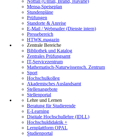
Notfall (Unfall, Brand, Havarie)
Mensa-Speiseplan
Stundenpläne
Prüfungen
Standorte & Anreise
E-Mail / Webmailer (Dienste intern)
Pressebereich
HTWK.magazin
Zentrale Bereiche
Bibliothek und Katalog
Zentrales Prüfungsamt
IT-Servicezentrum
Mathematisch-Naturwissensch. Zentrum
Sport
Hochschulkolleg
Akademisches Auslandsamt
Stellenangebote
Stellenportal
Lehre und Lernen
Beratung für Studierende
E-Learning
Digitale Hochschullehre (IDLL)
Hochschuldidaktik +
Lernplattform OPAL
Studienportal