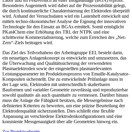
Labor und im Feldversuch an einer Biogasanlage (BGA) erprobt.
Besonderes Augenmerk wird dabei auf die Prozessstabilität gelegt,
die durch kontinuierliche Charakterisierung der Elektroden überprüft
wird. Anhand der Versuchsdaten wird ein Lastenheft entwickelt und
mittels techno-ökonomischer Analyse die Eignung der innovativen
Technologie für den Einsatz an BGAs ermittelt. Somit ermöglicht
PKat4Chem eine Erhöhung des TRL der NTPK und eine
schrittweise Kommerzialisierung, welche zum Erreichen des „Net-
Zero“-Ziels beitragen wird.
Das Ziel des Teilvorhabens der Arbeitsgruppe EEL besteht darin,
ein neuartiges Anlagenkonzept zu entwickeln und umzusetzen, das
die Überwachung und Qualitätssicherung der verwendeten
Plasmaelektroden sowie der eingestellten plasmarelevanten
Leistungsparameter im Produktionsprozess von Emaille-Katalysator-
Kompositen sicherstellt. Die zu entwickelnde Prüfanlage muss in
der Lage sein, Elektroden mit unterschiedlich skalierbaren
Bauformen und variabler Geometrie zuverlässig und reproduzierbar
sowohl qualitativ als auch quantitativ zu vermessen. Darüber hinaus
muss die Anlage die Fähigkeit besitzen, die Messergebnisse nach
definierten Kriterien zu bewerten, um eine präzise Beurteilung der
Elektrodenqualität sicherzustellen. Dies schließt eine flexible
Anpassung an verschiedene Elektrodenkonfigurationen und eine
konsistente Messgenauigkeit über alle Geometrien hinweg ein.
Zur Projektwebseite