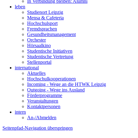
In Verbindung bleiben: Alumni
leben
Studienort Leipzig
Mensa & Cafeteria
Hochschulsport
Fremdsprachen
Gesundheitsmanagement
Orchester
Hörsaalkino
Studentische Initiativen
Studentische Vertretung
Stellenportal
international
Aktuelles
Hochschulkooperationen
Incoming - Wege an die HTWK Leipzig
Outgoing - Wege ins Ausland
Förderprogramme
Veranstaltungen
Kontaktpersonen
intern
An-/Abmelden
Seitenpfad-Navigation überspringen