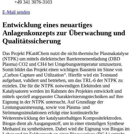
+49 341 3076-3103
E-Mail senden
Entwicklung eines neuartiges
Anlagenkonzepts zur Überwachung und
Qualitätssicherung
Das Projekt PKat4Chem nutzt die nicht-thermische Plasmakatalyse
(NTPK) um mittels dielektrischer Barrierenenentladung (DBD
Plasma) CO2 und CH4 bei Umgebungstemperatur umzusetzen.
Somit bildet das Projekt einen wichtigen Baustein im Sinne von
„Carbon Capture and Utilization“. Hierfür wird ein Teststand
aufgebaut, validiert und betrieben, um das TRL-6 der NTPK zu
erzielen. Die für die NTPK notwendigen Elektroden und
Katalysatoren werden im Rahmen des Projektes entwickelt und
mittels speziell angepasster Charakterisierungstechniken auf ihre
Eignung in der NTPK untersucht. Auf Grundlage der
Leistungsausmessung, sowie von Plasma- und
Strömungssimulationen erfolgt eine kontinuierliche
Weiterentwicklung der katalysatorhaltigen Kompositelektroden.
Biogas dient als Ausgangsstoff, um in einer einstufigen Synthese
Methanol zu synthetisieren. Dabei wird die Eignung von Biogas im