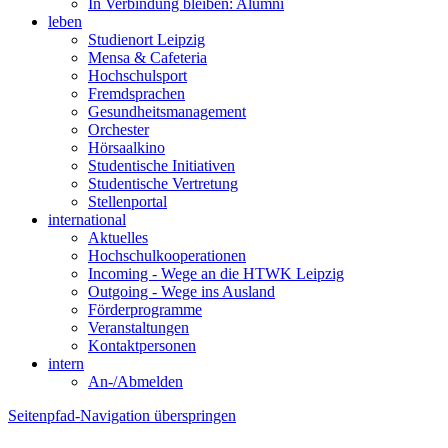
In Verbindung bleiben: Alumni
leben
Studienort Leipzig
Mensa & Cafeteria
Hochschulsport
Fremdsprachen
Gesundheitsmanagement
Orchester
Hörsaalkino
Studentische Initiativen
Studentische Vertretung
Stellenportal
international
Aktuelles
Hochschulkooperationen
Incoming - Wege an die HTWK Leipzig
Outgoing - Wege ins Ausland
Förderprogramme
Veranstaltungen
Kontaktpersonen
intern
An-/Abmelden
Seitenpfad-Navigation überspringen