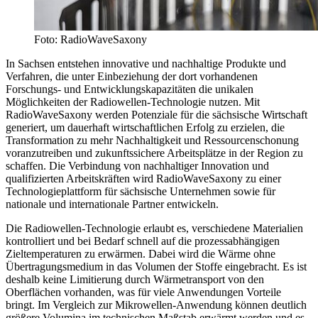
Foto: RadioWaveSaxony
In Sachsen entstehen innovative und nachhaltige Produkte und
Verfahren, die unter Einbeziehung der dort vorhandenen
Forschungs- und Entwicklungskapazitäten die unikalen
Möglichkeiten der Radiowellen-Technologie nutzen. Mit
RadioWaveSaxony werden Potenziale für die sächsische Wirtschaft
generiert, um dauerhaft wirtschaftlichen Erfolg zu erzielen, die
Transformation zu mehr Nachhaltigkeit und Ressourcenschonung
voranzutreiben und zukunftssichere Arbeitsplätze in der Region zu
schaffen. Die Verbindung von nachhaltiger Innovation und
qualifizierten Arbeitskräften wird RadioWaveSaxony zu einer
Technologieplattform für sächsische Unternehmen sowie für
nationale und internationale Partner entwickeln.
Die Radiowellen-Technologie erlaubt es, verschiedene Materialien
kontrolliert und bei Bedarf schnell auf die prozessabhängigen
Zieltemperaturen zu erwärmen. Dabei wird die Wärme ohne
Übertragungsmedium in das Volumen der Stoffe eingebracht. Es ist
deshalb keine Limitierung durch Wärmetransport von den
Oberflächen vorhanden, was für viele Anwendungen Vorteile
bringt. Im Vergleich zur Mikrowellen-Anwendung können deutlich
größere Volumina im technischen Maßstab erwärmt werden und es