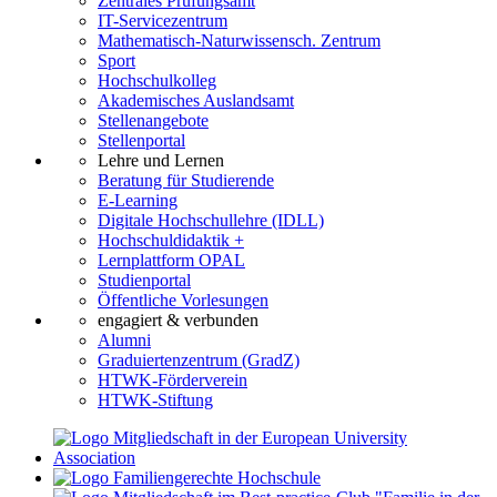
Zentrales Prüfungsamt
IT-Servicezentrum
Mathematisch-Naturwissensch. Zentrum
Sport
Hochschulkolleg
Akademisches Auslandsamt
Stellenangebote
Stellenportal
Lehre und Lernen
Beratung für Studierende
E-Learning
Digitale Hochschullehre (IDLL)
Hochschuldidaktik +
Lernplattform OPAL
Studienportal
Öffentliche Vorlesungen
engagiert & verbunden
Alumni
Graduiertenzentrum (GradZ)
HTWK-Förderverein
HTWK-Stiftung