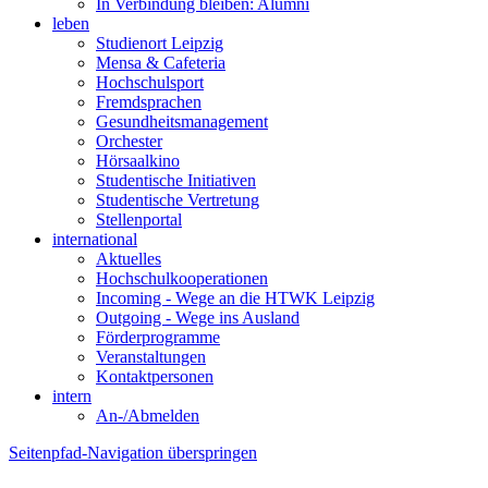
In Verbindung bleiben: Alumni
leben
Studienort Leipzig
Mensa & Cafeteria
Hochschulsport
Fremdsprachen
Gesundheitsmanagement
Orchester
Hörsaalkino
Studentische Initiativen
Studentische Vertretung
Stellenportal
international
Aktuelles
Hochschulkooperationen
Incoming - Wege an die HTWK Leipzig
Outgoing - Wege ins Ausland
Förderprogramme
Veranstaltungen
Kontaktpersonen
intern
An-/Abmelden
Seitenpfad-Navigation überspringen