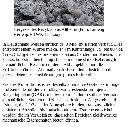
Hergestelltes Rezyklat aus Altbeton (Foto: Ludwig
Hertwig/HTWK Leipzig)
In Deutschland werden jährlich ca. 3 Mio. m³ Estrich verbaut. Dies
entspricht einem Würfel mit ca. 144 m Kantenlänge. 75- bis 80 Vol.-
% des Stoffgemisches bestehen dabei aus Sanden und Kiesen. Die
klassische Estrichherstellung stellt somit eine starke Belastung für
die natürlichen Ressourcen, deren Abbaugebiete und die
Erdatmosphäre dar. Alternativen, insbesondere hinsichtlich der
verwendeten Gesteinskörnungen, gibt es bisher nicht.
Ziel des Konsortiums ist es deshalb, alternative Gesteinskörnungen
und Zemente auf der Grundlage von Gesteinskörnungen aus
Recyclingbeton (GBR) zu entwickeln. Dadurch soll der Verbrauch
an natürlichen Sanden und Kiesen stark sinken. Angestrebt sind
Estriche, die CO2 aus der Atmosphäre binden, statt zusätzlich zu
emittieren. So sollen ökologisch optimierte Estriche entwickelt
werden, die im Vergleich zu klassischen Estrichen gleichwertige
mechanische Eigenschaften bieten können.