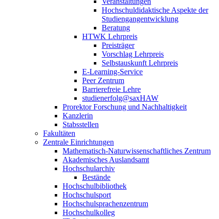
Veranstaltungen
Hochschuldidaktische Aspekte der
Studiengangentwicklung
Beratung
HTWK Lehrpreis
Preisträger
Vorschlag Lehrpreis
Selbstauskunft Lehrpreis
E-Learning-Service
Peer Zentrum
Barrierefreie Lehre
studienerfolg@saxHAW
Prorektor Forschung und Nachhaltigkeit
Kanzlerin
Stabsstellen
Fakultäten
Zentrale Einrichtungen
Mathematisch-Naturwissenschaftliches Zentrum
Akademisches Auslandsamt
Hochschularchiv
Bestände
Hochschulbibliothek
Hochschulsport
Hochschulsprachenzentrum
Hochschulkolleg