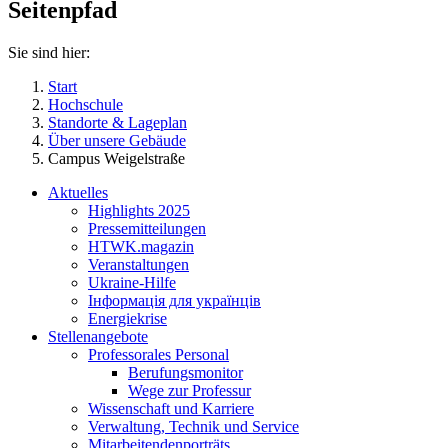
Seitenpfad
Sie sind hier:
Start
Hochschule
Standorte & Lageplan
Über unsere Gebäude
Campus Weigelstraße
Aktuelles
Highlights 2025
Pressemitteilungen
HTWK.magazin
Veranstaltungen
Ukraine-Hilfe
Інформація для українців
Energiekrise
Stellenangebote
Professorales Personal
Berufungsmonitor
Wege zur Professur
Wissenschaft und Karriere
Verwaltung, Technik und Service
Mitarbeitendenporträts