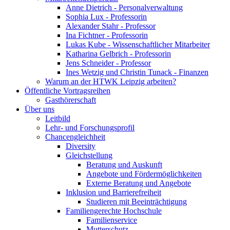
Anne Dietrich - Personalverwaltung
Sophia Lux - Professorin
Alexander Stahr - Professor
Ina Fichtner - Professorin
Lukas Kube - Wissenschaftlicher Mitarbeiter
Katharina Gelbrich - Professorin
Jens Schneider - Professor
Ines Wetzig und Christin Tunack - Finanzen
Warum an der HTWK Leipzig arbeiten?
Öffentliche Vortragsreihen
Gasthörerschaft
Über uns
Leitbild
Lehr- und Forschungsprofil
Chancengleichheit
Diversity
Gleichstellung
Beratung und Auskunft
Angebote und Fördermöglichkeiten
Externe Beratung und Angebote
Inklusion und Barrierefreiheit
Studieren mit Beeinträchtigung
Familiengerechte Hochschule
Familienservice
Mutterschutz