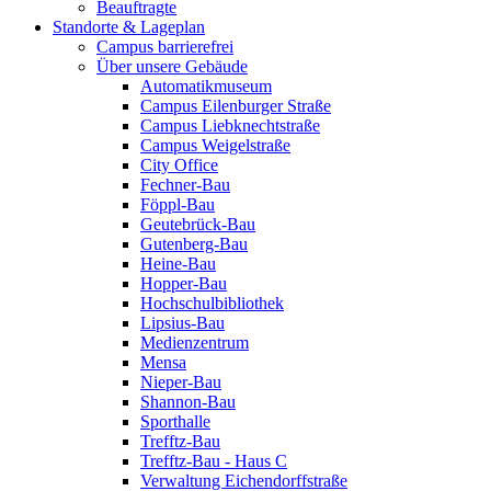
Beauftragte
Standorte & Lageplan
Campus barrierefrei
Über unsere Gebäude
Automatikmuseum
Campus Eilenburger Straße
Campus Liebknechtstraße
Campus Weigelstraße
City Office
Fechner-Bau
Föppl-Bau
Geutebrück-Bau
Gutenberg-Bau
Heine-Bau
Hopper-Bau
Hochschulbibliothek
Lipsius-Bau
Medienzentrum
Mensa
Nieper-Bau
Shannon-Bau
Sporthalle
Trefftz-Bau
Trefftz-Bau - Haus C
Verwaltung Eichendorffstraße