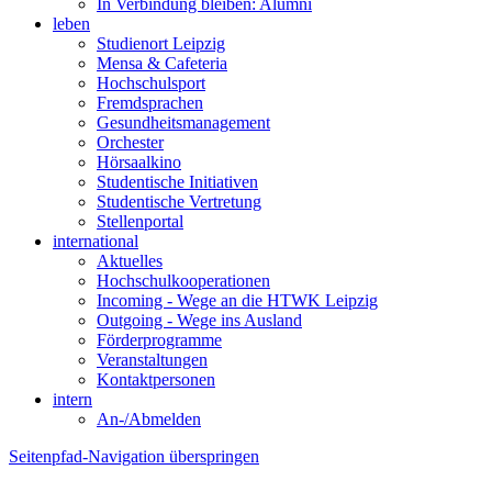
In Verbindung bleiben: Alumni
leben
Studienort Leipzig
Mensa & Cafeteria
Hochschulsport
Fremdsprachen
Gesundheitsmanagement
Orchester
Hörsaalkino
Studentische Initiativen
Studentische Vertretung
Stellenportal
international
Aktuelles
Hochschulkooperationen
Incoming - Wege an die HTWK Leipzig
Outgoing - Wege ins Ausland
Förderprogramme
Veranstaltungen
Kontaktpersonen
intern
An-/Abmelden
Seitenpfad-Navigation überspringen