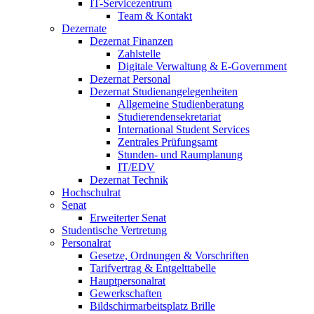
IT-Servicezentrum
Team & Kontakt
Dezernate
Dezernat Finanzen
Zahlstelle
Digitale Verwaltung & E-Government
Dezernat Personal
Dezernat Studienangelegenheiten
Allgemeine Studienberatung
Studierendensekretariat
International Student Services
Zentrales Prüfungsamt
Stunden- und Raumplanung
IT/EDV
Dezernat Technik
Hochschulrat
Senat
Erweiterter Senat
Studentische Vertretung
Personalrat
Gesetze, Ordnungen & Vorschriften
Tarifvertrag & Entgelttabelle
Hauptpersonalrat
Gewerkschaften
Bildschirmarbeitsplatz Brille