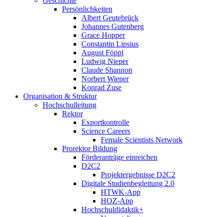
Geschichte
Persönlichkeiten
Albert Geutebrück
Johannes Gutenberg
Grace Hopper
Constantin Lipsius
August Föppl
Ludwig Nieper
Claude Shannon
Norbert Wiener
Konrad Zuse
Organisation & Struktur
Hochschulleitung
Rektor
Exportkontrolle
Science Careers
Female Scientists Network
Prorektor Bildung
Förderanträge einreichen
D2C2
Projektergebnisse D2C2
Digitale Studienbegleitung 2.0
HTWK-App
HOZ-App
Hochschuldidaktik+