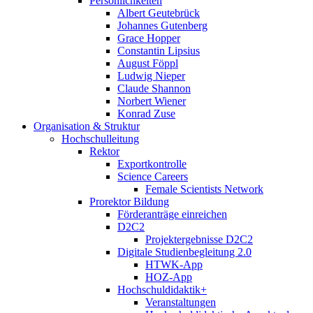
Persönlichkeiten
Albert Geutebrück
Johannes Gutenberg
Grace Hopper
Constantin Lipsius
August Föppl
Ludwig Nieper
Claude Shannon
Norbert Wiener
Konrad Zuse
Organisation & Struktur
Hochschulleitung
Rektor
Exportkontrolle
Science Careers
Female Scientists Network
Prorektor Bildung
Förderanträge einreichen
D2C2
Projektergebnisse D2C2
Digitale Studienbegleitung 2.0
HTWK-App
HOZ-App
Hochschuldidaktik+
Veranstaltungen