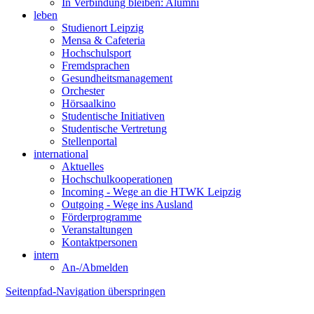
In Verbindung bleiben: Alumni
leben
Studienort Leipzig
Mensa & Cafeteria
Hochschulsport
Fremdsprachen
Gesundheitsmanagement
Orchester
Hörsaalkino
Studentische Initiativen
Studentische Vertretung
Stellenportal
international
Aktuelles
Hochschulkooperationen
Incoming - Wege an die HTWK Leipzig
Outgoing - Wege ins Ausland
Förderprogramme
Veranstaltungen
Kontaktpersonen
intern
An-/Abmelden
Seitenpfad-Navigation überspringen