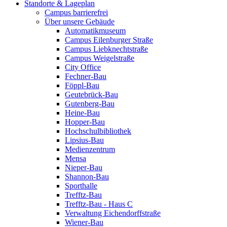
Standorte & Lageplan
Campus barrierefrei
Über unsere Gebäude
Automatikmuseum
Campus Eilenburger Straße
Campus Liebknechtstraße
Campus Weigelstraße
City Office
Fechner-Bau
Föppl-Bau
Geutebrück-Bau
Gutenberg-Bau
Heine-Bau
Hopper-Bau
Hochschulbibliothek
Lipsius-Bau
Medienzentrum
Mensa
Nieper-Bau
Shannon-Bau
Sporthalle
Trefftz-Bau
Trefftz-Bau - Haus C
Verwaltung Eichendorffstraße
Wiener-Bau