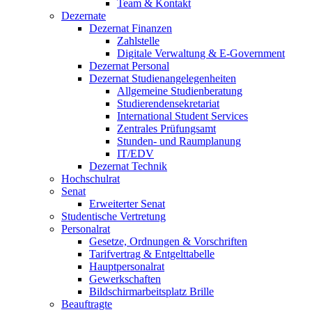
Team & Kontakt
Dezernate
Dezernat Finanzen
Zahlstelle
Digitale Verwaltung & E-Government
Dezernat Personal
Dezernat Studienangelegenheiten
Allgemeine Studienberatung
Studierendensekretariat
International Student Services
Zentrales Prüfungsamt
Stunden- und Raumplanung
IT/EDV
Dezernat Technik
Hochschulrat
Senat
Erweiterter Senat
Studentische Vertretung
Personalrat
Gesetze, Ordnungen & Vorschriften
Tarifvertrag & Entgelttabelle
Hauptpersonalrat
Gewerkschaften
Bildschirmarbeitsplatz Brille
Beauftragte