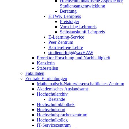
Hochschuldidaktische Aspekte der
Studiengangentwicklung
Beratung
HTWK Lehrpreis
Preisträger
Vorschlag Lehrpreis
Selbstauskunft Lehrpreis
E-Learning-Service
Peer Zentrum
Barrierefreie Lehre
studienerfolg@saxHAW
Prorektor Forschung und Nachhaltigkeit
Kanzlerin
Stabsstellen
Fakultäten
Zentrale Einrichtungen
Mathematisch-Naturwissenschaftliches Zentrum
Akademisches Auslandsamt
Hochschularchiv
Bestände
Hochschulbibliothek
Hochschulsport
Hochschulsprachenzentrum
Hochschulkolleg
IT-Servicezentrum