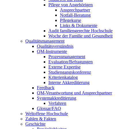
Pflege von Angehörigen
Ansprechpartner
Notfall-Beratung
Pflegekurse
Links & Dokumente
Audit familiengerechte Hochschule
Woche der Familie und Gesundheit
Qualitätsmanagement
Qualitätsverständnis
QM-Instrumente
Prozessmanagement
Evaluation/Befragungen
Externe Expertise
Studiengangskonferenz
Kriterienkatalog
Interne Akkreditierung
Feedback
QM-Verantwortung und Ansprechpartner
Systemakkreditierung
Verfahren
Glossar/FAQ
Weltoffene Hochschule
Zahlen & Fakten
Geschichte