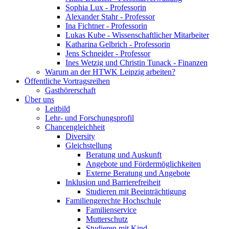
Sophia Lux - Professorin
Alexander Stahr - Professor
Ina Fichtner - Professorin
Lukas Kube - Wissenschaftlicher Mitarbeiter
Katharina Gelbrich - Professorin
Jens Schneider - Professor
Ines Wetzig und Christin Tunack - Finanzen
Warum an der HTWK Leipzig arbeiten?
Öffentliche Vortragsreihen
Gasthörerschaft
Über uns
Leitbild
Lehr- und Forschungsprofil
Chancengleichheit
Diversity
Gleichstellung
Beratung und Auskunft
Angebote und Fördermöglichkeiten
Externe Beratung und Angebote
Inklusion und Barrierefreiheit
Studieren mit Beeinträchtigung
Familiengerechte Hochschule
Familienservice
Mutterschutz
Studieren mit Kind