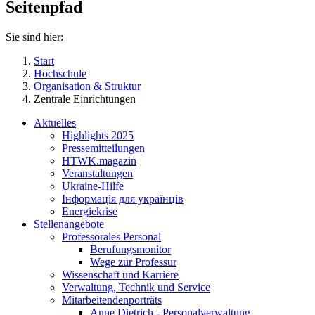
Seitenpfad
Sie sind hier:
Start
Hochschule
Organisation & Struktur
Zentrale Einrichtungen
Aktuelles
Highlights 2025
Pressemitteilungen
HTWK.magazin
Veranstaltungen
Ukraine-Hilfe
Інформація для українців
Energiekrise
Stellenangebote
Professorales Personal
Berufungsmonitor
Wege zur Professur
Wissenschaft und Karriere
Verwaltung, Technik und Service
Mitarbeitendenporträts
Anne Dietrich - Personalverwaltung