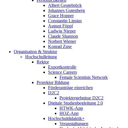
Persönlichkeiten
Albert Geutebrück
Johannes Gutenberg
Grace Hopper
Constantin Lipsius
August Föppl
Ludwig Nieper
Claude Shannon
Norbert Wiener
Konrad Zuse
Organisation & Struktur
Hochschulleitung
Rektor
Exportkontrolle
Science Careers
Female Scientists Network
Prorektor Bildung
Förderanträge einreichen
D2C2
Projektergebnisse D2C2
Digitale Studienbegleitung 2.0
HTWK-App
HOZ-App
Hochschuldidaktik+
Veranstaltungen