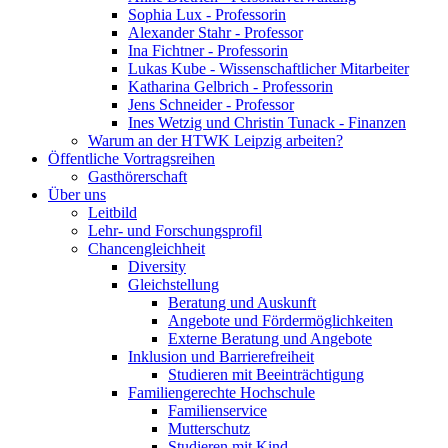
Sophia Lux - Professorin
Alexander Stahr - Professor
Ina Fichtner - Professorin
Lukas Kube - Wissenschaftlicher Mitarbeiter
Katharina Gelbrich - Professorin
Jens Schneider - Professor
Ines Wetzig und Christin Tunack - Finanzen
Warum an der HTWK Leipzig arbeiten?
Öffentliche Vortragsreihen
Gasthörerschaft
Über uns
Leitbild
Lehr- und Forschungsprofil
Chancengleichheit
Diversity
Gleichstellung
Beratung und Auskunft
Angebote und Fördermöglichkeiten
Externe Beratung und Angebote
Inklusion und Barrierefreiheit
Studieren mit Beeinträchtigung
Familiengerechte Hochschule
Familienservice
Mutterschutz
Studieren mit Kind