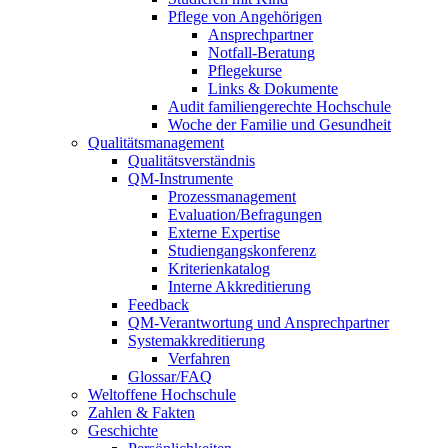
Pflege von Angehörigen
Ansprechpartner
Notfall-Beratung
Pflegekurse
Links & Dokumente
Audit familiengerechte Hochschule
Woche der Familie und Gesundheit
Qualitätsmanagement
Qualitätsverständnis
QM-Instrumente
Prozessmanagement
Evaluation/Befragungen
Externe Expertise
Studiengangskonferenz
Kriterienkatalog
Interne Akkreditierung
Feedback
QM-Verantwortung und Ansprechpartner
Systemakkreditierung
Verfahren
Glossar/FAQ
Weltoffene Hochschule
Zahlen & Fakten
Geschichte