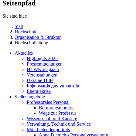
Seitenpfad
Sie sind hier:
Start
Hochschule
Organisation & Struktur
Hochschulleitung
Aktuelles
Highlights 2025
Pressemitteilungen
HTWK.magazin
Veranstaltungen
Ukraine-Hilfe
Інформація для українців
Energiekrise
Stellenangebote
Professorales Personal
Berufungsmonitor
Wege zur Professur
Wissenschaft und Karriere
Verwaltung, Technik und Service
Mitarbeitendenporträts
Anne Dietrich - Personalverwaltung