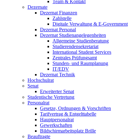
Team & Kontakt
Dezernate
Dezernat Finanzen
Zahlstelle
Digitale Verwaltung & E-Government
Dezernat Personal
Dezernat Studienangelegenheiten
Allgemeine Studienberatung
Studierendensekretariat
International Student Services
Zentrales Prüfungsamt
Stunden- und Raumplanung
IT/EDV
Dezernat Technik
Hochschulrat
Senat
Erweiterter Senat
Studentische Vertretung
Personalrat
Gesetze, Ordnungen & Vorschriften
Tarifvertrag & Entgelttabelle
Hauptpersonalrat
Gewerkschaften
Bildschirmarbeitsplatz Brille
Beauftragte