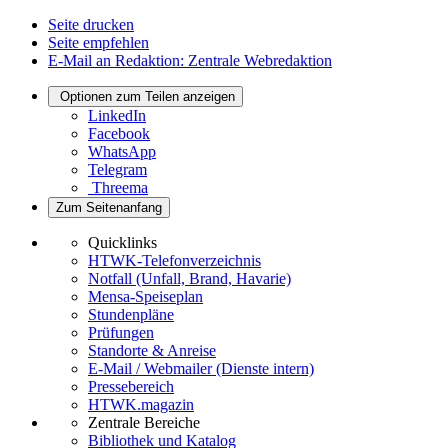
Seite drucken
Seite empfehlen
E-Mail an Redaktion: Zentrale Webredaktion
Optionen zum Teilen anzeigen
LinkedIn
Facebook
WhatsApp
Telegram
Threema
Zum Seitenanfang
Quicklinks
HTWK-Telefonverzeichnis
Notfall (Unfall, Brand, Havarie)
Mensa-Speiseplan
Stundenpläne
Prüfungen
Standorte & Anreise
E-Mail / Webmailer (Dienste intern)
Pressebereich
HTWK.magazin
Zentrale Bereiche
Bibliothek und Katalog