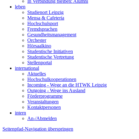
In Verbindung bleiben: Alumni
leben
Studienort Leipzig
Mensa & Cafeteria
Hochschulsport
Fremdsprachen
Gesundheitsmanagement
Orchester
Hörsaalkino
Studentische Initiativen
Studentische Vertretung
Stellenportal
international
Aktuelles
Hochschulkooperationen
Incoming - Wege an die HTWK Leipzig
Outgoing - Wege ins Ausland
Förderprogramme
Veranstaltungen
Kontaktpersonen
intern
An-/Abmelden
Seitenpfad-Navigation überspringen