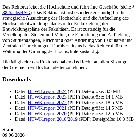
Das Rektorat leitet die Hochschule und führt ihre Geschäfte (siehe
§
88 SächsHSG
). Das Rektorat ist insbesondere zuständig für die
strategische Ausrichtung der Hochschule und die Aufstellung des
Hochschulentwicklungsplanes unter Einbeziehung der
Entwicklungspläne der Fakultäten. Es ist zuständig für die
Verteilung der Stellen und Mittel, die Einrichtung und Aufhebung
von Studiengängen, Errichtung oder Änderung von Fakultäten und
Zentralen Einrichtungen. Darüber hinaus ist das Rektorat für die
Wahrung der Ordnung der Hochschule zuständig.
Die Mitglieder des Rektorats haben das Recht, an allen Sitzungen
der Gremien der Hochschule teilzunehmen.
Downloads
Datei:
HTWK.report 2024
(PDF)
Dateigröße: 3.5 MB
Datei:
HTWK.report 2023
(PDF)
Dateigröße: 14.1 MB
Datei:
HTWK.report 2022
(PDF)
Dateigröße: 18.5 MB
Datei:
HTWK.report 2021
(PDF)
Dateigröße: 14.5 MB
Datei:
HTWK.report 2020
(PDF)
Dateigröße: 12.5 MB
Datei:
HTWK.report 2018/2019
(PDF)
Dateigröße: 10.3 MB
Stand
09.06.2026