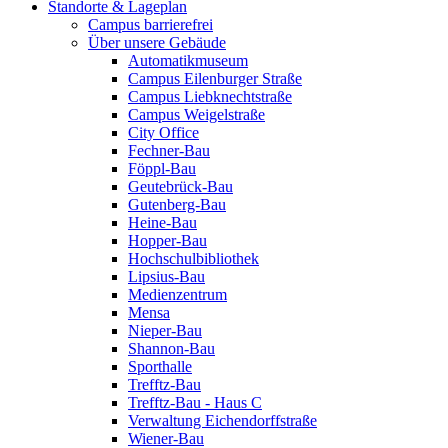
Standorte & Lageplan
Campus barrierefrei
Über unsere Gebäude
Automatikmuseum
Campus Eilenburger Straße
Campus Liebknechtstraße
Campus Weigelstraße
City Office
Fechner-Bau
Föppl-Bau
Geutebrück-Bau
Gutenberg-Bau
Heine-Bau
Hopper-Bau
Hochschulbibliothek
Lipsius-Bau
Medienzentrum
Mensa
Nieper-Bau
Shannon-Bau
Sporthalle
Trefftz-Bau
Trefftz-Bau - Haus C
Verwaltung Eichendorffstraße
Wiener-Bau