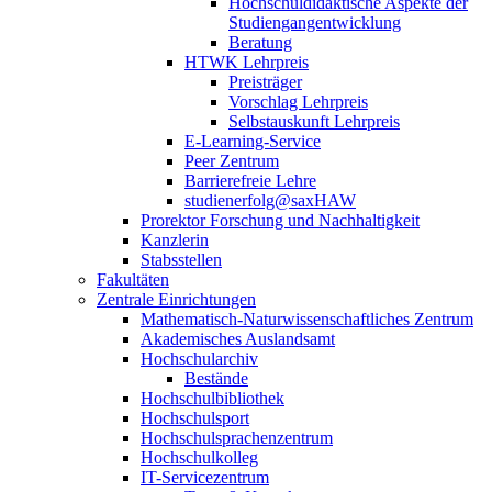
Hochschuldidaktische Aspekte der
Studiengangentwicklung
Beratung
HTWK Lehrpreis
Preisträger
Vorschlag Lehrpreis
Selbstauskunft Lehrpreis
E-Learning-Service
Peer Zentrum
Barrierefreie Lehre
studienerfolg@saxHAW
Prorektor Forschung und Nachhaltigkeit
Kanzlerin
Stabsstellen
Fakultäten
Zentrale Einrichtungen
Mathematisch-Naturwissenschaftliches Zentrum
Akademisches Auslandsamt
Hochschularchiv
Bestände
Hochschulbibliothek
Hochschulsport
Hochschulsprachenzentrum
Hochschulkolleg
IT-Servicezentrum