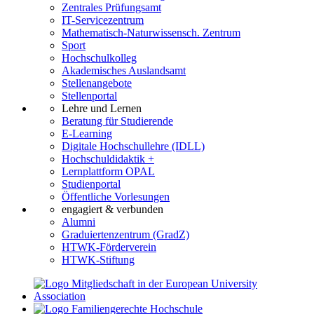
Zentrales Prüfungsamt
IT-Servicezentrum
Mathematisch-Naturwissensch. Zentrum
Sport
Hochschulkolleg
Akademisches Auslandsamt
Stellenangebote
Stellenportal
Lehre und Lernen
Beratung für Studierende
E-Learning
Digitale Hochschullehre (IDLL)
Hochschuldidaktik +
Lernplattform OPAL
Studienportal
Öffentliche Vorlesungen
engagiert & verbunden
Alumni
Graduiertenzentrum (GradZ)
HTWK-Förderverein
HTWK-Stiftung