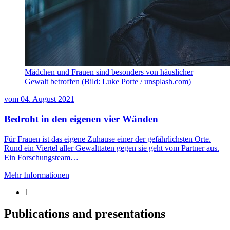
Mädchen und Frauen sind besonders von häuslicher
Gewalt betroffen (Bild: Luke Porte / unsplash.com)
vom
04. August 2021
Bedroht in den eigenen vier Wänden
Für Frauen ist das eigene Zuhause einer der gefährlichsten Orte.
Rund ein Viertel aller Gewalttaten gegen sie geht vom Partner aus.
Ein Forschungsteam…
Mehr Informationen
1
Publications and presentations