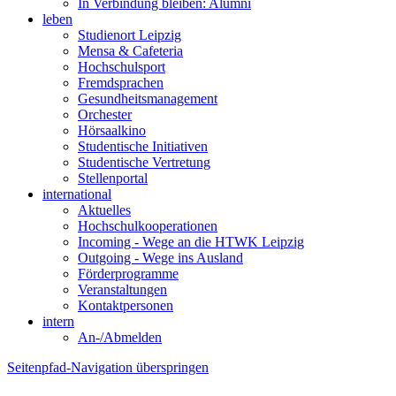
In Verbindung bleiben: Alumni
leben
Studienort Leipzig
Mensa & Cafeteria
Hochschulsport
Fremdsprachen
Gesundheitsmanagement
Orchester
Hörsaalkino
Studentische Initiativen
Studentische Vertretung
Stellenportal
international
Aktuelles
Hochschulkooperationen
Incoming - Wege an die HTWK Leipzig
Outgoing - Wege ins Ausland
Förderprogramme
Veranstaltungen
Kontaktpersonen
intern
An-/Abmelden
Seitenpfad-Navigation überspringen