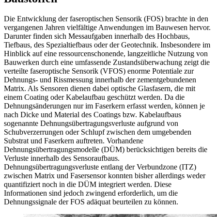
Die Entwicklung der faseroptischen Sensorik (FOS) brachte in den
vergangenen Jahren vielfältige Anwendungen im Bauwesen hervor.
Darunter finden sich Messaufgaben innerhalb des Hochbaus,
Tiefbaus, des Spezialtiefbaus oder der Geotechnik. Insbesondere im
Hinblick auf eine ressourcenschonende, langzeitliche Nutzung von
Bauwerken durch eine umfassende Zustandsüberwachung zeigt die
verteilte faseroptische Sensorik (VFOS) enorme Potentiale zur
Dehnungs- und Rissmessung innerhalb der zementgebundenen
Matrix. Als Sensoren dienen dabei optische Glasfasern, die mit
einem Coating oder Kabelaufbau geschützt werden. Da die
Dehnungsänderungen nur im Faserkern erfasst werden, können je
nach Dicke und Material des Coatings bzw. Kabelaufbaus
sogenannte Dehnungsübertragungsverluste aufgrund von
Schubverzerrungen oder Schlupf zwischen dem umgebenden
Substrat und Faserkern auftreten. Vorhandene
Dehnungsübertragungsmodelle (DÜM) berücksichtigen bereits die
Verluste innerhalb des Sensoraufbaus.
Dehnungsübertragungsverluste entlang der Verbundzone (ITZ)
zwischen Matrix und Fasersensor konnten bisher allerdings weder
quantifiziert noch in die DÜM integriert werden. Diese
Informationen sind jedoch zwingend erforderlich, um die
Dehnungssignale der FOS adäquat beurteilen zu können.