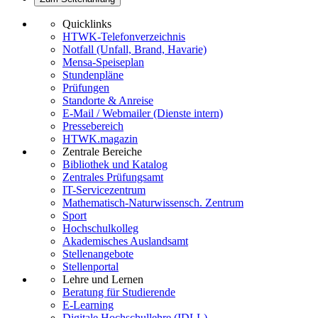
Quicklinks
HTWK-Telefonverzeichnis
Notfall (Unfall, Brand, Havarie)
Mensa-Speiseplan
Stundenpläne
Prüfungen
Standorte & Anreise
E-Mail / Webmailer (Dienste intern)
Pressebereich
HTWK.magazin
Zentrale Bereiche
Bibliothek und Katalog
Zentrales Prüfungsamt
IT-Servicezentrum
Mathematisch-Naturwissensch. Zentrum
Sport
Hochschulkolleg
Akademisches Auslandsamt
Stellenangebote
Stellenportal
Lehre und Lernen
Beratung für Studierende
E-Learning
Digitale Hochschullehre (IDLL)