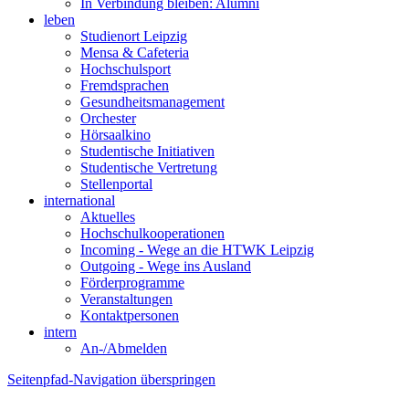
In Verbindung bleiben: Alumni
leben
Studienort Leipzig
Mensa & Cafeteria
Hochschulsport
Fremdsprachen
Gesundheitsmanagement
Orchester
Hörsaalkino
Studentische Initiativen
Studentische Vertretung
Stellenportal
international
Aktuelles
Hochschulkooperationen
Incoming - Wege an die HTWK Leipzig
Outgoing - Wege ins Ausland
Förderprogramme
Veranstaltungen
Kontaktpersonen
intern
An-/Abmelden
Seitenpfad-Navigation überspringen