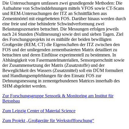
Die Untersuchungen umfassen zwei grundlegende Methoden: Die
Aufnahme von Schwinddehnungen mittels VFOS sowie CT-Scans
und REM-Untersuchungen der ITZ an Schnittflächen aus
Zementmörtel mit eingebetteten FOS. Darüber hinaus werden durch
eine freie und eine behinderte Schwindverformung zwei
Belastungsszenarien betrachtet. Die Messungen erfolgen jeweils
nach 24 Stunden (Nullmessung) sowie drei und sieben Tagen. Ziel
des Forschungsprojekts ist es mithilfe der beiden bewilligten
Großgeräte (REM, CT) die Eigenschaften der ITZ zwischen den
FOS und der umliegenden zementbasierten Matrix detailliert zu
betrachten und deren Einflüsse experimentell zu bestimmen. In
Abhängigkeit von Fasermantelmaterialien, Sensorquerschnitt sowie
der Zusammensetzung der Matrix (Zusatzstoffe) und der
Beweglichkeit des Wassers (Zusatzmittel) soll ein DÜM formuliert
und Handlungsempfehlungen für den Einsatz FOS zur
Dehnungsmessung in zementgebundenen Matrices innerhalb des
SHM abgeleitet werden.
Zur Forschungsgruppe Sensorik & Monitoring am Institut für
Betonbau
Zum Leipzig Center of Material Science
Zum Projekt „Großgeräte für Werkstoffforschung“