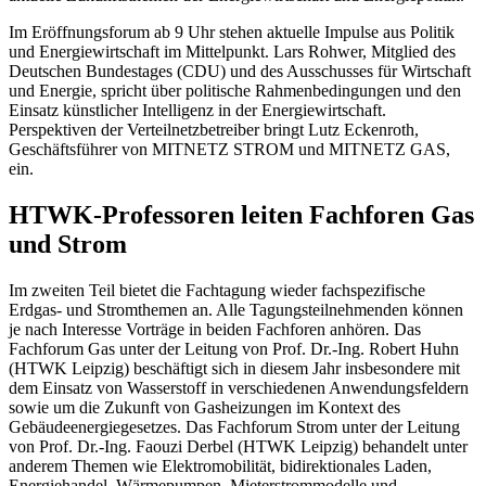
Im Eröffnungsforum ab 9 Uhr stehen aktuelle Impulse aus Politik
und Energiewirtschaft im Mittelpunkt. Lars Rohwer, Mitglied des
Deutschen Bundestages (CDU) und des Ausschusses für Wirtschaft
und Energie, spricht über politische Rahmenbedingungen und den
Einsatz künstlicher Intelligenz in der Energiewirtschaft.
Perspektiven der Verteilnetzbetreiber bringt Lutz Eckenroth,
Geschäftsführer von MITNETZ STROM und MITNETZ GAS,
ein.
HTWK-Professoren leiten Fachforen Gas
und Strom
Im zweiten Teil bietet die Fachtagung wieder fachspezifische
Erdgas- und Stromthemen an. Alle Tagungsteilnehmenden können
je nach Interesse Vorträge in beiden Fachforen anhören. Das
Fachforum Gas unter der Leitung von Prof. Dr.-Ing. Robert Huhn
(HTWK Leipzig) beschäftigt sich in diesem Jahr insbesondere mit
dem Einsatz von Wasserstoff in verschiedenen Anwendungsfeldern
sowie um die Zukunft von Gasheizungen im Kontext des
Gebäudeenergiegesetzes. Das Fachforum Strom unter der Leitung
von Prof. Dr.-Ing. Faouzi Derbel (HTWK Leipzig) behandelt unter
anderem Themen wie Elektromobilität, bidirektionales Laden,
Energiehandel, Wärmepumpen, Mieterstrommodelle und