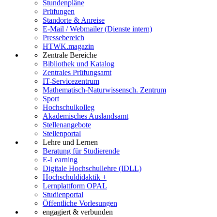
Stundenpläne
Prüfungen
Standorte & Anreise
E-Mail / Webmailer (Dienste intern)
Pressebereich
HTWK.magazin
Zentrale Bereiche
Bibliothek und Katalog
Zentrales Prüfungsamt
IT-Servicezentrum
Mathematisch-Naturwissensch. Zentrum
Sport
Hochschulkolleg
Akademisches Auslandsamt
Stellenangebote
Stellenportal
Lehre und Lernen
Beratung für Studierende
E-Learning
Digitale Hochschullehre (IDLL)
Hochschuldidaktik +
Lernplattform OPAL
Studienportal
Öffentliche Vorlesungen
engagiert & verbunden