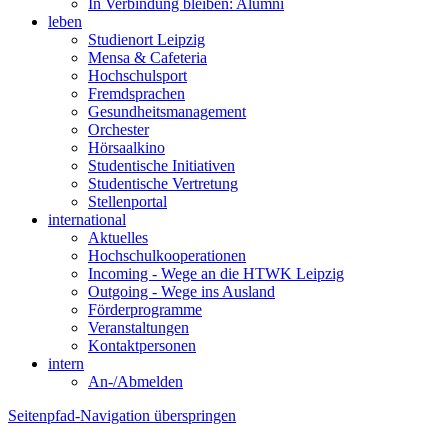
In Verbindung bleiben: Alumni
leben
Studienort Leipzig
Mensa & Cafeteria
Hochschulsport
Fremdsprachen
Gesundheitsmanagement
Orchester
Hörsaalkino
Studentische Initiativen
Studentische Vertretung
Stellenportal
international
Aktuelles
Hochschulkooperationen
Incoming - Wege an die HTWK Leipzig
Outgoing - Wege ins Ausland
Förderprogramme
Veranstaltungen
Kontaktpersonen
intern
An-/Abmelden
Seitenpfad-Navigation überspringen