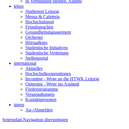
In Verbindung bleiben: Alumni
leben
Studienort Leipzig
Mensa & Cafeteria
Hochschulsport
Fremdsprachen
Gesundheitsmanagement
Orchester
Hörsaalkino
Studentische Initiativen
Studentische Vertretung
Stellenportal
international
Aktuelles
Hochschulkooperationen
Incoming - Wege an die HTWK Leipzig
Outgoing - Wege ins Ausland
Förderprogramme
Veranstaltungen
Kontaktpersonen
intern
An-/Abmelden
Seitenpfad-Navigation überspringen