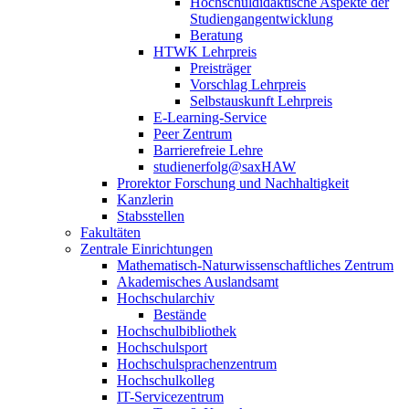
Hochschuldidaktische Aspekte der
Studiengangentwicklung
Beratung
HTWK Lehrpreis
Preisträger
Vorschlag Lehrpreis
Selbstauskunft Lehrpreis
E-Learning-Service
Peer Zentrum
Barrierefreie Lehre
studienerfolg@saxHAW
Prorektor Forschung und Nachhaltigkeit
Kanzlerin
Stabsstellen
Fakultäten
Zentrale Einrichtungen
Mathematisch-Naturwissenschaftliches Zentrum
Akademisches Auslandsamt
Hochschularchiv
Bestände
Hochschulbibliothek
Hochschulsport
Hochschulsprachenzentrum
Hochschulkolleg
IT-Servicezentrum