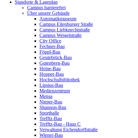
Standorte & Lageplan
Campus barrierefrei
Über unsere Gebäude
Automatikmuseum
Campus Eilenburger Straße
Campus Liebknechtstraße
Campus Weigelstraße
City Office
Fechner-Bau
Föppl-Bau
Geutebrück-Bau
Gutenberg-Bau
Heine-Bau
Hopper-Bau
Hochschulbibliothek
Lipsius-Bau
Medienzentrum
Mensa
Nieper-Bau
Shannon-Bau
Sporthalle
Trefftz-Bau
Trefftz-Bau - Haus C
Verwaltung Eichendorffstraße
Wiener-Bau