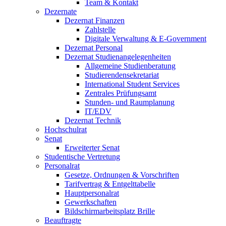
Team & Kontakt
Dezernate
Dezernat Finanzen
Zahlstelle
Digitale Verwaltung & E-Government
Dezernat Personal
Dezernat Studienangelegenheiten
Allgemeine Studienberatung
Studierendensekretariat
International Student Services
Zentrales Prüfungsamt
Stunden- und Raumplanung
IT/EDV
Dezernat Technik
Hochschulrat
Senat
Erweiterter Senat
Studentische Vertretung
Personalrat
Gesetze, Ordnungen & Vorschriften
Tarifvertrag & Entgelttabelle
Hauptpersonalrat
Gewerkschaften
Bildschirmarbeitsplatz Brille
Beauftragte