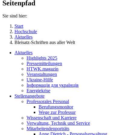
Seitenpfad
Sie sind hier:
Start
Hochschule
Aktuelles
Bleisatz-Schriften aus aller Welt
Aktuelles
Highlights 2025
Pressemitteilungen
HTWK.magazin
Veranstaltungen
Ukraine-Hilfe
Інформація для українців
Energiekrise
Stellenangebote
Professorales Personal
Berufungsmonitor
Wege zur Professur
Wissenschaft und Karriere
Verwaltung, Technik und Service
Mitarbeitendenporträts
Anne Dietrich - Personalverwaltung