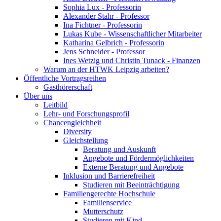
Sophia Lux - Professorin
Alexander Stahr - Professor
Ina Fichtner - Professorin
Lukas Kube - Wissenschaftlicher Mitarbeiter
Katharina Gelbrich - Professorin
Jens Schneider - Professor
Ines Wetzig und Christin Tunack - Finanzen
Warum an der HTWK Leipzig arbeiten?
Öffentliche Vortragsreihen
Gasthörerschaft
Über uns
Leitbild
Lehr- und Forschungsprofil
Chancengleichheit
Diversity
Gleichstellung
Beratung und Auskunft
Angebote und Fördermöglichkeiten
Externe Beratung und Angebote
Inklusion und Barrierefreiheit
Studieren mit Beeinträchtigung
Familiengerechte Hochschule
Familienservice
Mutterschutz
Studieren mit Kind