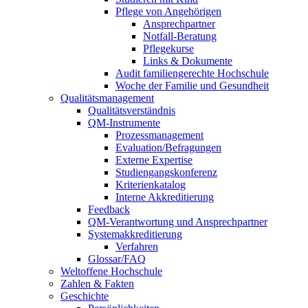
Pflege von Angehörigen
Ansprechpartner
Notfall-Beratung
Pflegekurse
Links & Dokumente
Audit familiengerechte Hochschule
Woche der Familie und Gesundheit
Qualitätsmanagement
Qualitätsverständnis
QM-Instrumente
Prozessmanagement
Evaluation/Befragungen
Externe Expertise
Studiengangskonferenz
Kriterienkatalog
Interne Akkreditierung
Feedback
QM-Verantwortung und Ansprechpartner
Systemakkreditierung
Verfahren
Glossar/FAQ
Weltoffene Hochschule
Zahlen & Fakten
Geschichte