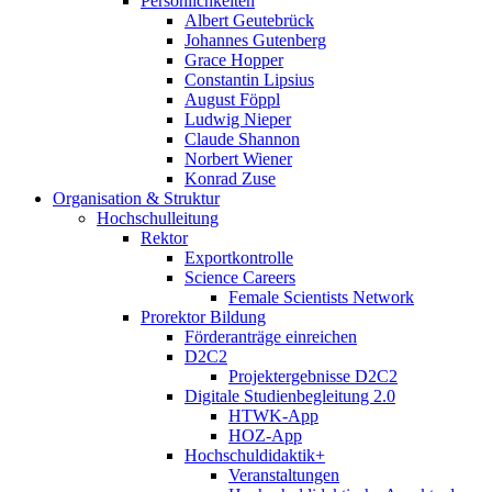
Persönlichkeiten
Albert Geutebrück
Johannes Gutenberg
Grace Hopper
Constantin Lipsius
August Föppl
Ludwig Nieper
Claude Shannon
Norbert Wiener
Konrad Zuse
Organisation & Struktur
Hochschulleitung
Rektor
Exportkontrolle
Science Careers
Female Scientists Network
Prorektor Bildung
Förderanträge einreichen
D2C2
Projektergebnisse D2C2
Digitale Studienbegleitung 2.0
HTWK-App
HOZ-App
Hochschuldidaktik+
Veranstaltungen