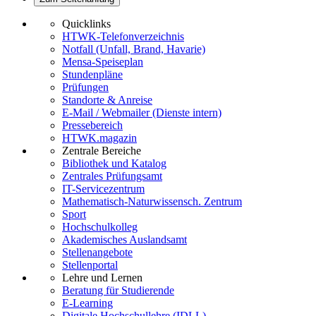
Quicklinks
HTWK-Telefonverzeichnis
Notfall (Unfall, Brand, Havarie)
Mensa-Speiseplan
Stundenpläne
Prüfungen
Standorte & Anreise
E-Mail / Webmailer (Dienste intern)
Pressebereich
HTWK.magazin
Zentrale Bereiche
Bibliothek und Katalog
Zentrales Prüfungsamt
IT-Servicezentrum
Mathematisch-Naturwissensch. Zentrum
Sport
Hochschulkolleg
Akademisches Auslandsamt
Stellenangebote
Stellenportal
Lehre und Lernen
Beratung für Studierende
E-Learning
Digitale Hochschullehre (IDLL)