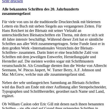
Seite drucken
Alle bekannten Schriften des 20. Jahrhunderts
zusammengefasst
Für viele von uns ist die traditionelle Drucktechnik mit bleiernen
Lettern ein Buch mit sieben Siegeln aus vergangenen Zeiten. Für
Hans Reichert ist der Bleisatz mit seiner Vielzahl an
unterschiedlichen Bleisatzschriften ein Thema, mit dem er sich seit
40 Jahre intensiv beschäftigt. Während dieser Zeit hat er sämtliche
Schriften aus aller Welt zusammengetragen. Seine Funde fasst er in
dem großen Werk »Internationales Verzeichnis der Bleisatz-
Schriften« zusammen. Darin listet er eine beachtliche Zahl von
Schriften mit dem jeweiligen Entwerfer, Herstellungsjahr und
Hersteller auf. Die meisten werden sogar mit Schriftmustern
veranschaulicht. Als Grundlage dienten ihm die Werke von Albrecht
Seemann, W. Pincus Jaspert, W. Turner Berry, A.F. Johnson und
Mac McGrew, welche nun alle zusammengefasst sind.
Neben der sehr umfangreichen Sammlung an Bleisatz-Schriften
wird das Buch am Ende mit einer Auflistung aller Stempelschneider,
Typographen und Schrifthersteller, geordnet nach Name und Land,
ergänzt.
Ob William Caslon oder Eric Gill mit denen nach ihnen benannten
Schriften – sie alle sind auf Grund ihrer prägenden Schriften in