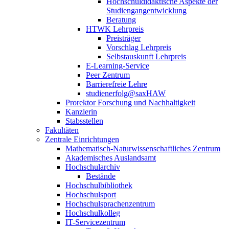
Hochschuldidaktische Aspekte der
Studiengangentwicklung
Beratung
HTWK Lehrpreis
Preisträger
Vorschlag Lehrpreis
Selbstauskunft Lehrpreis
E-Learning-Service
Peer Zentrum
Barrierefreie Lehre
studienerfolg@saxHAW
Prorektor Forschung und Nachhaltigkeit
Kanzlerin
Stabsstellen
Fakultäten
Zentrale Einrichtungen
Mathematisch-Naturwissenschaftliches Zentrum
Akademisches Auslandsamt
Hochschularchiv
Bestände
Hochschulbibliothek
Hochschulsport
Hochschulsprachenzentrum
Hochschulkolleg
IT-Servicezentrum