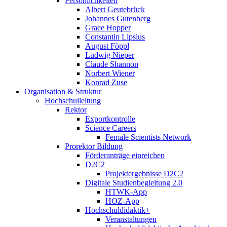
Persönlichkeiten
Albert Geutebrück
Johannes Gutenberg
Grace Hopper
Constantin Lipsius
August Föppl
Ludwig Nieper
Claude Shannon
Norbert Wiener
Konrad Zuse
Organisation & Struktur
Hochschulleitung
Rektor
Exportkontrolle
Science Careers
Female Scientists Network
Prorektor Bildung
Förderanträge einreichen
D2C2
Projektergebnisse D2C2
Digitale Studienbegleitung 2.0
HTWK-App
HOZ-App
Hochschuldidaktik+
Veranstaltungen