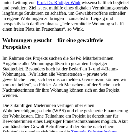
unter Leitung von
Prof. Dr. Rüdiger Wink
wissenschaftlich begleitet
und evaluiert. Ziel ist es, mithilfe eines digitalen Vermittlungsportals
langfristige Strukturen zu schaffen, um Gewaltbetroffene schneller
in eigene Wohnungen zu bringen – zunächst in Leipzig und
perspektivisch darüber hinaus. „Jede vermittelte Wohnung schafft
einen freien Platz im Frauenhaus“, so Wink.
Wohnungen gesucht – für eine gewaltfreie
Perspektive
Im Rahmen des Projekts suchen die
SieWo
-Mitarbeiterinnen
Angebote aller Wohnungsgrößen im gesamten Leipziger
Stadtgebiet. Besonders hoch ist der Bedarf an 1- und 4-Raum-
Wohnungen. „Wir laden alle Vermietenden – private wie
gewerbliche – ein, sich bei uns zu melden. Gemeinsam können wir
konkret helfen“, so Frieler. Auch Menschen auf der Suche nach
Nachmieterinnen für ihre Wohnung können sich an das Projekt
wenden.
Die zukünftigen Mieterinnen verfügen über einen
Wohnberechtigungsschein (WBS) und eine gesicherte Finanzierung
der Wohnkosten. Eine Teilnahme am Projekt ist derzeit nur für
Bewohnerinnen eines Leipziger Frauenschutzhauses möglich. Akut
von häuslicher Gewalt Betroffene auf der Suche nach einem
Schutzplatz wenden sich bitte an die
Zentrale Sofortaufnahme
.