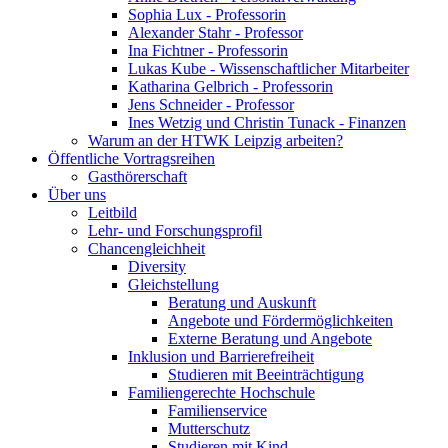
Sophia Lux - Professorin
Alexander Stahr - Professor
Ina Fichtner - Professorin
Lukas Kube - Wissenschaftlicher Mitarbeiter
Katharina Gelbrich - Professorin
Jens Schneider - Professor
Ines Wetzig und Christin Tunack - Finanzen
Warum an der HTWK Leipzig arbeiten?
Öffentliche Vortragsreihen
Gasthörerschaft
Über uns
Leitbild
Lehr- und Forschungsprofil
Chancengleichheit
Diversity
Gleichstellung
Beratung und Auskunft
Angebote und Fördermöglichkeiten
Externe Beratung und Angebote
Inklusion und Barrierefreiheit
Studieren mit Beeinträchtigung
Familiengerechte Hochschule
Familienservice
Mutterschutz
Studieren mit Kind