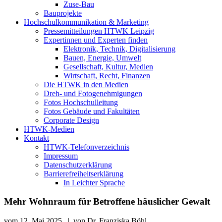
Zuse-Bau
Bauprojekte
Hochschulkommunikation & Marketing
Pressemitteilungen HTWK Leipzig
Expertinnen und Experten finden
Elektronik, Technik, Digitalisierung
Bauen, Energie, Umwelt
Gesellschaft, Kultur, Medien
Wirtschaft, Recht, Finanzen
Die HTWK in den Medien
Dreh- und Fotogenehmigungen
Fotos Hochschulleitung
Fotos Gebäude und Fakultäten
Corporate Design
HTWK-Medien
Kontakt
HTWK-Telefonverzeichnis
Impressum
Datenschutzerklärung
Barrierefreiheitserklärung
In Leichter Sprache
Mehr Wohnraum für Betroffene häuslicher Gewalt
vom
12. Mai 2025
|
von
Dr. Franziska Böhl