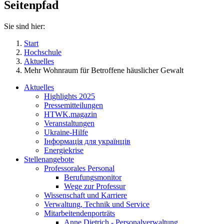
Seitenpfad
Sie sind hier:
Start
Hochschule
Aktuelles
Mehr Wohnraum für Betroffene häuslicher Gewalt
Aktuelles
Highlights 2025
Pressemitteilungen
HTWK.magazin
Veranstaltungen
Ukraine-Hilfe
Інформація для українців
Energiekrise
Stellenangebote
Professorales Personal
Berufungsmonitor
Wege zur Professur
Wissenschaft und Karriere
Verwaltung, Technik und Service
Mitarbeitendenporträts
Anne Dietrich - Personalverwaltung