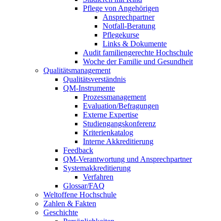
Pflege von Angehörigen
Ansprechpartner
Notfall-Beratung
Pflegekurse
Links & Dokumente
Audit familiengerechte Hochschule
Woche der Familie und Gesundheit
Qualitätsmanagement
Qualitätsverständnis
QM-Instrumente
Prozessmanagement
Evaluation/Befragungen
Externe Expertise
Studiengangskonferenz
Kriterienkatalog
Interne Akkreditierung
Feedback
QM-Verantwortung und Ansprechpartner
Systemakkreditierung
Verfahren
Glossar/FAQ
Weltoffene Hochschule
Zahlen & Fakten
Geschichte