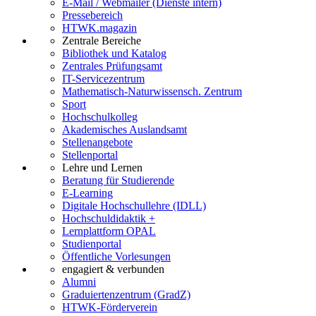
E-Mail / Webmailer (Dienste intern)
Pressebereich
HTWK.magazin
Zentrale Bereiche
Bibliothek und Katalog
Zentrales Prüfungsamt
IT-Servicezentrum
Mathematisch-Naturwissensch. Zentrum
Sport
Hochschulkolleg
Akademisches Auslandsamt
Stellenangebote
Stellenportal
Lehre und Lernen
Beratung für Studierende
E-Learning
Digitale Hochschullehre (IDLL)
Hochschuldidaktik +
Lernplattform OPAL
Studienportal
Öffentliche Vorlesungen
engagiert & verbunden
Alumni
Graduiertenzentrum (GradZ)
HTWK-Förderverein