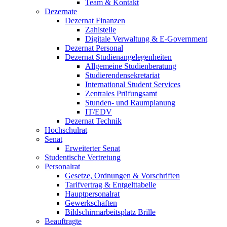
Team & Kontakt
Dezernate
Dezernat Finanzen
Zahlstelle
Digitale Verwaltung & E-Government
Dezernat Personal
Dezernat Studienangelegenheiten
Allgemeine Studienberatung
Studierendensekretariat
International Student Services
Zentrales Prüfungsamt
Stunden- und Raumplanung
IT/EDV
Dezernat Technik
Hochschulrat
Senat
Erweiterter Senat
Studentische Vertretung
Personalrat
Gesetze, Ordnungen & Vorschriften
Tarifvertrag & Entgelttabelle
Hauptpersonalrat
Gewerkschaften
Bildschirmarbeitsplatz Brille
Beauftragte