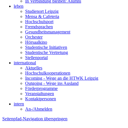
In Verbindung bleiben: Alumni
leben
Studienort Leipzig
Mensa & Cafeteria
Hochschulsport
Fremdsprachen
Gesundheitsmanagement
Orchester
Hörsaalkino
Studentische Initiativen
Studentische Vertretung
Stellenportal
international
Aktuelles
Hochschulkooperationen
Incoming - Wege an die HTWK Leipzig
Outgoing - Wege ins Ausland
Förderprogramme
Veranstaltungen
Kontaktpersonen
intern
An-/Abmelden
Seitenpfad-Navigation überspringen