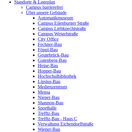
Standorte & Lageplan
Campus barrierefrei
Über unsere Gebäude
Automatikmuseum
Campus Eilenburger Straße
Campus Liebknechtstraße
Campus Weigelstraße
City Office
Fechner-Bau
Föppl-Bau
Geutebrück-Bau
Gutenberg-Bau
Heine-Bau
Hopper-Bau
Hochschulbibliothek
Lipsius-Bau
Medienzentrum
Mensa
Nieper-Bau
Shannon-Bau
Sporthalle
Trefftz-Bau
Trefftz-Bau - Haus C
Verwaltung Eichendorffstraße
Wiener-Bau