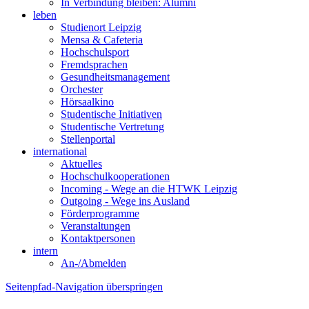
In Verbindung bleiben: Alumni
leben
Studienort Leipzig
Mensa & Cafeteria
Hochschulsport
Fremdsprachen
Gesundheitsmanagement
Orchester
Hörsaalkino
Studentische Initiativen
Studentische Vertretung
Stellenportal
international
Aktuelles
Hochschulkooperationen
Incoming - Wege an die HTWK Leipzig
Outgoing - Wege ins Ausland
Förderprogramme
Veranstaltungen
Kontaktpersonen
intern
An-/Abmelden
Seitenpfad-Navigation überspringen