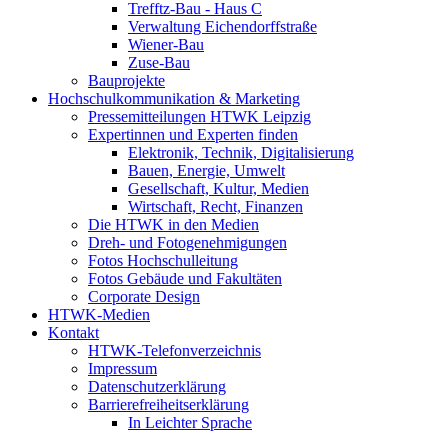
Trefftz-Bau - Haus C
Verwaltung Eichendorffstraße
Wiener-Bau
Zuse-Bau
Bauprojekte
Hochschulkommunikation & Marketing
Pressemitteilungen HTWK Leipzig
Expertinnen und Experten finden
Elektronik, Technik, Digitalisierung
Bauen, Energie, Umwelt
Gesellschaft, Kultur, Medien
Wirtschaft, Recht, Finanzen
Die HTWK in den Medien
Dreh- und Fotogenehmigungen
Fotos Hochschulleitung
Fotos Gebäude und Fakultäten
Corporate Design
HTWK-Medien
Kontakt
HTWK-Telefonverzeichnis
Impressum
Datenschutzerklärung
Barrierefreiheitserklärung
In Leichter Sprache