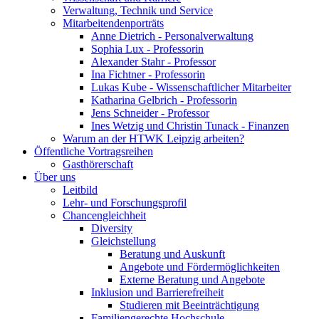
Verwaltung, Technik und Service
Mitarbeitendenporträts
Anne Dietrich - Personalverwaltung
Sophia Lux - Professorin
Alexander Stahr - Professor
Ina Fichtner - Professorin
Lukas Kube - Wissenschaftlicher Mitarbeiter
Katharina Gelbrich - Professorin
Jens Schneider - Professor
Ines Wetzig und Christin Tunack - Finanzen
Warum an der HTWK Leipzig arbeiten?
Öffentliche Vortragsreihen
Gasthörerschaft
Über uns
Leitbild
Lehr- und Forschungsprofil
Chancengleichheit
Diversity
Gleichstellung
Beratung und Auskunft
Angebote und Fördermöglichkeiten
Externe Beratung und Angebote
Inklusion und Barrierefreiheit
Studieren mit Beeinträchtigung
Familiengerechte Hochschule