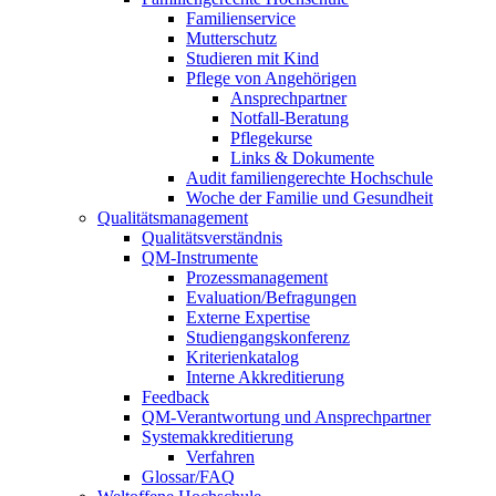
Familienservice
Mutterschutz
Studieren mit Kind
Pflege von Angehörigen
Ansprechpartner
Notfall-Beratung
Pflegekurse
Links & Dokumente
Audit familiengerechte Hochschule
Woche der Familie und Gesundheit
Qualitätsmanagement
Qualitätsverständnis
QM-Instrumente
Prozessmanagement
Evaluation/Befragungen
Externe Expertise
Studiengangskonferenz
Kriterienkatalog
Interne Akkreditierung
Feedback
QM-Verantwortung und Ansprechpartner
Systemakkreditierung
Verfahren
Glossar/FAQ