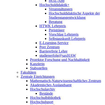
HOZ-App
Hochschuldidaktik+
Veranstaltungen
Hochschuldidaktische Aspekte der
Studiengangentwicklung
Beratung
HTWK Lehrpreis
Preisträger
Vorschlag Lehrpreis
Selbstauskunft Lehrpreis
E-Learning-Service
Peer Zentrum
Barrierefreie Lehre
studienerfolg@saxHAW
Prorektor Forschung und Nachhaltigkeit
Kanzlerin
Stabsstellen
Fakultäten
Zentrale Einrichtungen
Mathematisch-Naturwissenschaftliches Zentrum
Akademisches Auslandsamt
Hochschularchiv
Bestände
Hochschulbibliothek
Hochschulsport