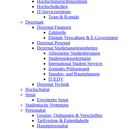
Hochschulsprachenzentrum
Hochschulkolleg
IT-Servicezentrum
Team & Kontakt
Dezernate
Dezernat Finanzen
Zahlstelle
Digitale Verwaltung & E-Government
Dezernat Personal
Dezernat Studienangelegenheiten
Allgemeine Studienberatung
Studierendensekretariat
International Student Services
Zentrales Prüfungsamt
Stunden- und Raumplanung
IT/EDV
Dezernat Technik
Hochschulrat
Senat
Erweiterter Senat
Studentische Vertretung
Personalrat
Gesetze, Ordnungen & Vorschriften
Tarifvertrag & Entgelttabelle
Hauptpersonalrat