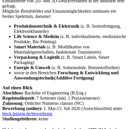
Einsatzbreite von 2D- und 3D-Druckverfahren in der Industrie sehr
gefragt.
Mögliche Berufsfelder und Einsatzmöglichkeiten umfassen ein
breites Spektrum, darunter:
Produktionstechnik & Elektronik
(z. B. Serienfertigung,
Elektronikbauteile)
Life Science & Medizin
(z. B. individualisierte, medizinische
Produkte, Bio Printing)
Smart Materials
(z. B. Modifikation von
Materialeigenschaften, funktionale Transistoren)
Verpackung & Logistik
(z. B. Smart Labels, Smart
Packaging)
Energie & Umwelt
(z. B. Solarmodule, Brennstoffzellen)
sowie in den Bereichen
Forschung & Entwicklung und
Anwendungstechnik
(Additive Fertigung)
Auf einen Blick
Abschluss:
Bachelor of Engineering (B.Eng.)
Regelstudienzeit
: 7 Semester (inkl. 1 Praxissemester)
Zulassung
: Örtlicher Numerus clausus (NC)
Bewerbung (online):
1. Mai-15. Juli 2026 (Ausschlussfrist) unter
htwk-leipzig.de/bewerbung
Studiengebühren:
keine