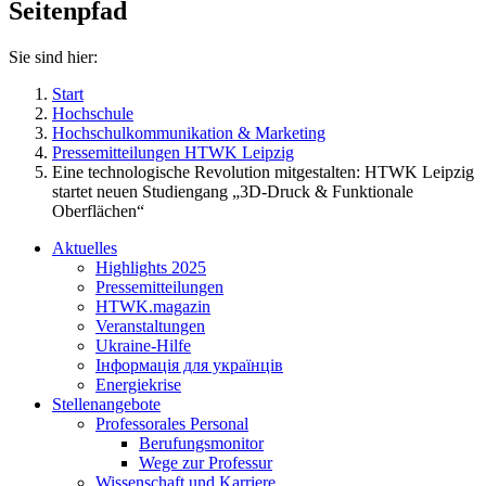
Seitenpfad
Sie sind hier:
Start
Hochschule
Hochschulkommunikation & Marketing
Pressemitteilungen HTWK Leipzig
Eine technologische Revolution mitgestalten: HTWK Leipzig
startet neuen Studiengang „3D-Druck & Funktionale
Oberflächen“
Aktuelles
Highlights 2025
Pressemitteilungen
HTWK.magazin
Veranstaltungen
Ukraine-Hilfe
Інформація для українців
Energiekrise
Stellenangebote
Professorales Personal
Berufungsmonitor
Wege zur Professur
Wissenschaft und Karriere