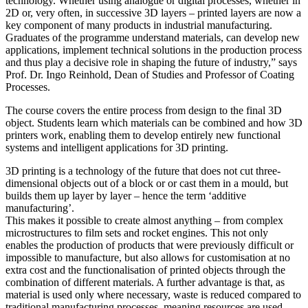
technology. Whether using analogue or digital processes, whether in
2D or, very often, in successive 3D layers – printed layers are now a
key component of many products in industrial manufacturing.
Graduates of the programme understand materials, can develop new
applications, implement technical solutions in the production process
and thus play a decisive role in shaping the future of industry,” says
Prof. Dr. Ingo Reinhold, Dean of Studies and Professor of Coating
Processes.
The course covers the entire process from design to the final 3D
object. Students learn which materials can be combined and how 3D
printers work, enabling them to develop entirely new functional
systems and intelligent applications for 3D printing.
3D printing is a technology of the future that does not cut three-
dimensional objects out of a block or or cast them in a mould, but
builds them up layer by layer – hence the term ‘additive
manufacturing’.
This makes it possible to create almost anything – from complex
microstructures to film sets and rocket engines. This not only
enables the production of products that were previously difficult or
impossible to manufacture, but also allows for customisation at no
extra cost and the functionalisation of printed objects through the
combination of different materials. A further advantage is that, as
material is used only where necessary, waste is reduced compared to
traditional manufacturing processes, meaning resources are used