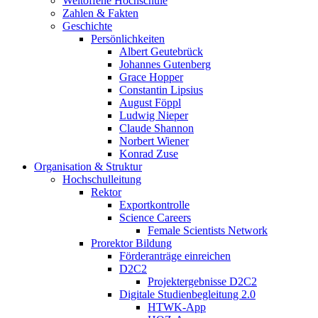
Weltoffene Hochschule
Zahlen & Fakten
Geschichte
Persönlichkeiten
Albert Geutebrück
Johannes Gutenberg
Grace Hopper
Constantin Lipsius
August Föppl
Ludwig Nieper
Claude Shannon
Norbert Wiener
Konrad Zuse
Organisation & Struktur
Hochschulleitung
Rektor
Exportkontrolle
Science Careers
Female Scientists Network
Prorektor Bildung
Förderanträge einreichen
D2C2
Projektergebnisse D2C2
Digitale Studienbegleitung 2.0
HTWK-App