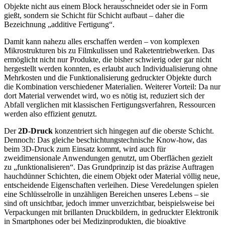
Objekte nicht aus einem Block herausschneidet oder sie in Form
gießt, sondern sie Schicht für Schicht aufbaut – daher die
Bezeichnung „additive Fertigung“.
Damit kann nahezu alles erschaffen werden – von komplexen
Mikrostrukturen bis zu Filmkulissen und Raketentriebwerken. Das
ermöglicht nicht nur Produkte, die bisher schwierig oder gar nicht
hergestellt werden konnten, es erlaubt auch Individualisierung ohne
Mehrkosten und die Funktionalisierung gedruckter Objekte durch
die Kombination verschiedener Materialien. Weiterer Vorteil: Da nur
dort Material verwendet wird, wo es nötig ist, reduziert sich der
Abfall verglichen mit klassischen Fertigungsverfahren, Ressourcen
werden also effizient genutzt.
Der
2D-Druck
konzentriert sich hingegen auf die oberste Schicht.
Dennoch: Das gleiche beschichtungstechnische Know-how, das
beim 3D-Druck zum Einsatz kommt, wird auch für
zweidimensionale Anwendungen genutzt, um Oberflächen gezielt
zu „funktionalisieren“. Das Grundprinzip ist das präzise Auftragen
hauchdünner Schichten, die einem Objekt oder Material völlig neue,
entscheidende Eigenschaften verleihen. Diese Veredelungen spielen
eine Schlüsselrolle in unzähligen Bereichen unseres Lebens – sie
sind oft unsichtbar, jedoch immer unverzichtbar, beispielsweise bei
Verpackungen mit brillanten Druckbildern, in gedruckter Elektronik
in Smartphones oder bei Medizinprodukten, die bioaktive