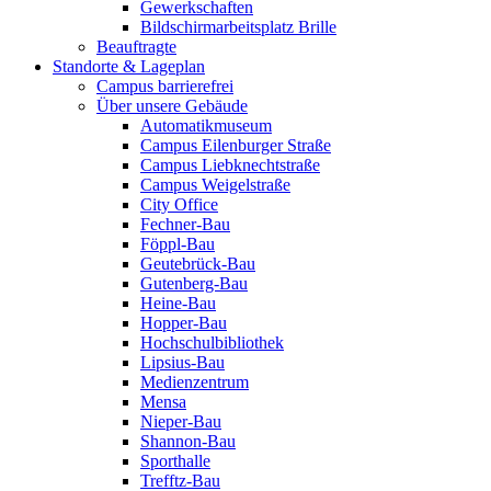
Gewerkschaften
Bildschirmarbeitsplatz Brille
Beauftragte
Standorte & Lageplan
Campus barrierefrei
Über unsere Gebäude
Automatikmuseum
Campus Eilenburger Straße
Campus Liebknechtstraße
Campus Weigelstraße
City Office
Fechner-Bau
Föppl-Bau
Geutebrück-Bau
Gutenberg-Bau
Heine-Bau
Hopper-Bau
Hochschulbibliothek
Lipsius-Bau
Medienzentrum
Mensa
Nieper-Bau
Shannon-Bau
Sporthalle
Trefftz-Bau