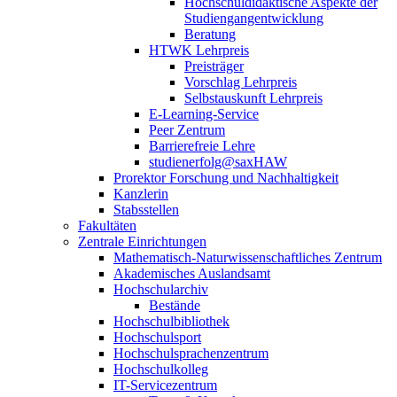
Hochschuldidaktische Aspekte der
Studiengangentwicklung
Beratung
HTWK Lehrpreis
Preisträger
Vorschlag Lehrpreis
Selbstauskunft Lehrpreis
E-Learning-Service
Peer Zentrum
Barrierefreie Lehre
studienerfolg@saxHAW
Prorektor Forschung und Nachhaltigkeit
Kanzlerin
Stabsstellen
Fakultäten
Zentrale Einrichtungen
Mathematisch-Naturwissenschaftliches Zentrum
Akademisches Auslandsamt
Hochschularchiv
Bestände
Hochschulbibliothek
Hochschulsport
Hochschulsprachenzentrum
Hochschulkolleg
IT-Servicezentrum