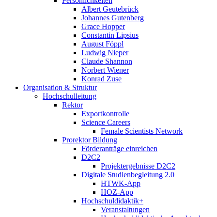
Persönlichkeiten
Albert Geutebrück
Johannes Gutenberg
Grace Hopper
Constantin Lipsius
August Föppl
Ludwig Nieper
Claude Shannon
Norbert Wiener
Konrad Zuse
Organisation & Struktur
Hochschulleitung
Rektor
Exportkontrolle
Science Careers
Female Scientists Network
Prorektor Bildung
Förderanträge einreichen
D2C2
Projektergebnisse D2C2
Digitale Studienbegleitung 2.0
HTWK-App
HOZ-App
Hochschuldidaktik+
Veranstaltungen