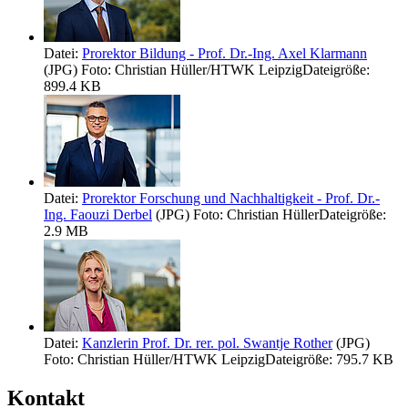
Datei:
Prorektor Bildung - Prof. Dr.-Ing. Axel Klarmann
(JPG)
Foto: Christian Hüller/HTWK Leipzig
Dateigröße:
899.4 KB
Datei:
Prorektor Forschung und Nachhaltigkeit - Prof. Dr.-
Ing. Faouzi Derbel
(JPG)
Foto: Christian Hüller
Dateigröße:
2.9 MB
Datei:
Kanzlerin Prof. Dr. rer. pol. Swantje Rother
(JPG)
Foto: Christian Hüller/HTWK Leipzig
Dateigröße: 795.7 KB
Kontakt