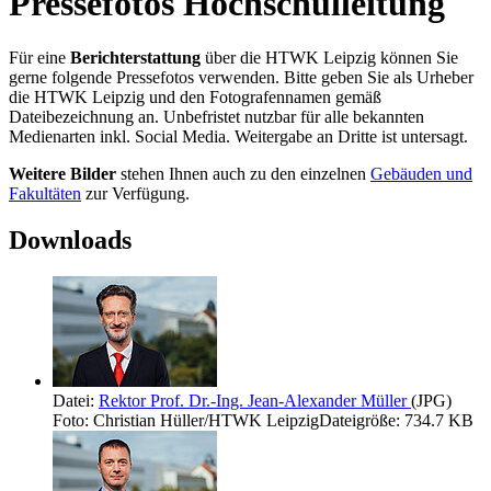
Pressefotos Hochschulleitung
Für eine
Berichterstattung
über die HTWK Leipzig können Sie
gerne folgende Pressefotos verwenden. Bitte geben Sie als Urheber
die HTWK Leipzig und den Fotografennamen gemäß
Dateibezeichnung an. Unbefristet nutzbar für alle bekannten
Medienarten inkl. Social Media. Weitergabe an Dritte ist untersagt.
Weitere Bilder
stehen Ihnen auch zu den einzelnen
Gebäuden und
Fakultäten
zur Verfügung.
Downloads
Datei:
Rektor Prof. Dr.-Ing. Jean-Alexander Müller
(JPG)
Foto: Christian Hüller/HTWK Leipzig
Dateigröße: 734.7 KB