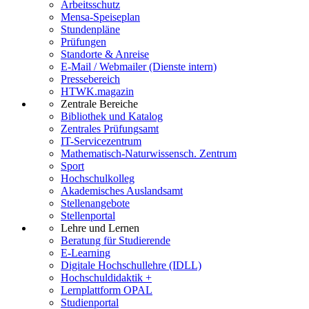
Arbeitsschutz
Mensa-Speiseplan
Stundenpläne
Prüfungen
Standorte & Anreise
E-Mail / Webmailer (Dienste intern)
Pressebereich
HTWK.magazin
Zentrale Bereiche
Bibliothek und Katalog
Zentrales Prüfungsamt
IT-Servicezentrum
Mathematisch-Naturwissensch. Zentrum
Sport
Hochschulkolleg
Akademisches Auslandsamt
Stellenangebote
Stellenportal
Lehre und Lernen
Beratung für Studierende
E-Learning
Digitale Hochschullehre (IDLL)
Hochschuldidaktik +
Lernplattform OPAL
Studienportal