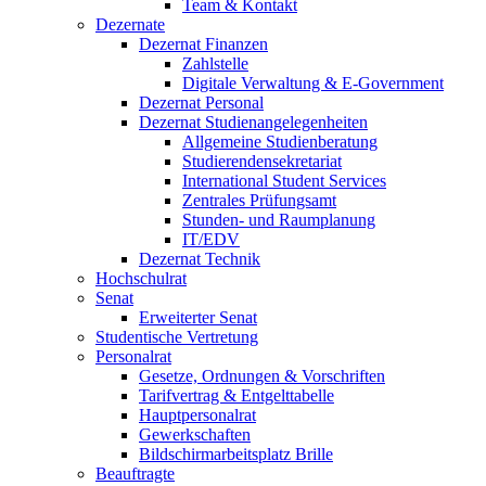
Team & Kontakt
Dezernate
Dezernat Finanzen
Zahlstelle
Digitale Verwaltung & E-Government
Dezernat Personal
Dezernat Studienangelegenheiten
Allgemeine Studienberatung
Studierendensekretariat
International Student Services
Zentrales Prüfungsamt
Stunden- und Raumplanung
IT/EDV
Dezernat Technik
Hochschulrat
Senat
Erweiterter Senat
Studentische Vertretung
Personalrat
Gesetze, Ordnungen & Vorschriften
Tarifvertrag & Entgelttabelle
Hauptpersonalrat
Gewerkschaften
Bildschirmarbeitsplatz Brille
Beauftragte