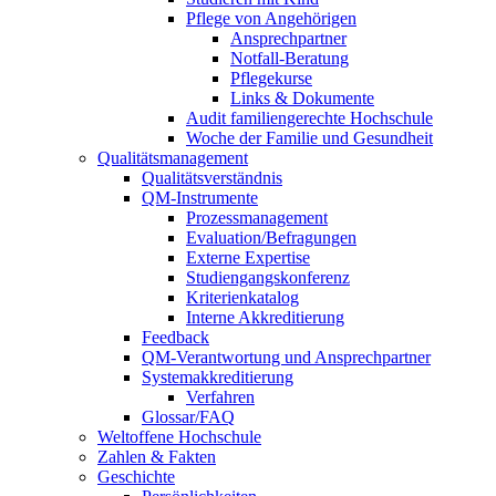
Pflege von Angehörigen
Ansprechpartner
Notfall-Beratung
Pflegekurse
Links & Dokumente
Audit familiengerechte Hochschule
Woche der Familie und Gesundheit
Qualitätsmanagement
Qualitätsverständnis
QM-Instrumente
Prozessmanagement
Evaluation/Befragungen
Externe Expertise
Studiengangskonferenz
Kriterienkatalog
Interne Akkreditierung
Feedback
QM-Verantwortung und Ansprechpartner
Systemakkreditierung
Verfahren
Glossar/FAQ
Weltoffene Hochschule
Zahlen & Fakten
Geschichte