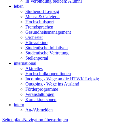
In Verbindung bleiben: Alumni
leben
Studienort Leipzig
Mensa & Cafeteria
Hochschulsport
Fremdsprachen
Gesundheitsmanagement
Orchester
Hörsaalkino
Studentische Initiativen
Studentische Vertretung
Stellenportal
international
Aktuelles
Hochschulkooperationen
Incoming - Wege an die HTWK Leipzig
Outgoing - Wege ins Ausland
Förderprogramme
Veranstaltungen
Kontaktpersonen
intern
An-/Abmelden
Seitenpfad-Navigation überspringen