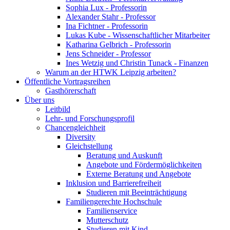
Sophia Lux - Professorin
Alexander Stahr - Professor
Ina Fichtner - Professorin
Lukas Kube - Wissenschaftlicher Mitarbeiter
Katharina Gelbrich - Professorin
Jens Schneider - Professor
Ines Wetzig und Christin Tunack - Finanzen
Warum an der HTWK Leipzig arbeiten?
Öffentliche Vortragsreihen
Gasthörerschaft
Über uns
Leitbild
Lehr- und Forschungsprofil
Chancengleichheit
Diversity
Gleichstellung
Beratung und Auskunft
Angebote und Fördermöglichkeiten
Externe Beratung und Angebote
Inklusion und Barrierefreiheit
Studieren mit Beeinträchtigung
Familiengerechte Hochschule
Familienservice
Mutterschutz
Studieren mit Kind