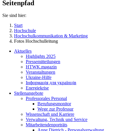
Seitenpfad
Sie sind hier:
Start
Hochschule
Hochschulkommunikation & Marketing
Fotos Hochschulleitung
Aktuelles
Highlights 2025
Pressemitteilungen
HTWK.magazin
Veranstaltungen
Ukraine-Hilfe
Інформація для українців
Energiekrise
Stellenangebote
Professorales Personal
Berufungsmonitor
Wege zur Professur
Wissenschaft und Karriere
Verwaltung, Technik und Service
Mitarbeitendenporträts
Anne Dietrich - Personalverwaltung