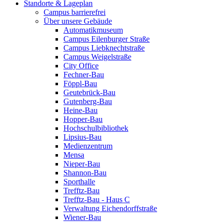
Standorte & Lageplan
Campus barrierefrei
Über unsere Gebäude
Automatikmuseum
Campus Eilenburger Straße
Campus Liebknechtstraße
Campus Weigelstraße
City Office
Fechner-Bau
Föppl-Bau
Geutebrück-Bau
Gutenberg-Bau
Heine-Bau
Hopper-Bau
Hochschulbibliothek
Lipsius-Bau
Medienzentrum
Mensa
Nieper-Bau
Shannon-Bau
Sporthalle
Trefftz-Bau
Trefftz-Bau - Haus C
Verwaltung Eichendorffstraße
Wiener-Bau