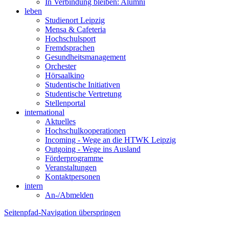
In Verbindung bleiben: Alumni
leben
Studienort Leipzig
Mensa & Cafeteria
Hochschulsport
Fremdsprachen
Gesundheitsmanagement
Orchester
Hörsaalkino
Studentische Initiativen
Studentische Vertretung
Stellenportal
international
Aktuelles
Hochschulkooperationen
Incoming - Wege an die HTWK Leipzig
Outgoing - Wege ins Ausland
Förderprogramme
Veranstaltungen
Kontaktpersonen
intern
An-/Abmelden
Seitenpfad-Navigation überspringen