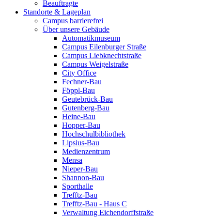
Beauftragte
Standorte & Lageplan
Campus barrierefrei
Über unsere Gebäude
Automatikmuseum
Campus Eilenburger Straße
Campus Liebknechtstraße
Campus Weigelstraße
City Office
Fechner-Bau
Föppl-Bau
Geutebrück-Bau
Gutenberg-Bau
Heine-Bau
Hopper-Bau
Hochschulbibliothek
Lipsius-Bau
Medienzentrum
Mensa
Nieper-Bau
Shannon-Bau
Sporthalle
Trefftz-Bau
Trefftz-Bau - Haus C
Verwaltung Eichendorffstraße