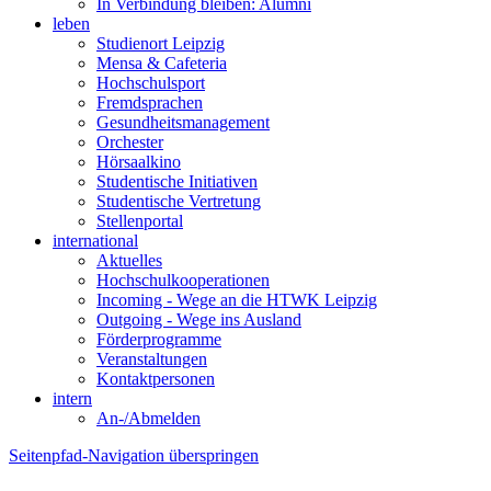
In Verbindung bleiben: Alumni
leben
Studienort Leipzig
Mensa & Cafeteria
Hochschulsport
Fremdsprachen
Gesundheitsmanagement
Orchester
Hörsaalkino
Studentische Initiativen
Studentische Vertretung
Stellenportal
international
Aktuelles
Hochschulkooperationen
Incoming - Wege an die HTWK Leipzig
Outgoing - Wege ins Ausland
Förderprogramme
Veranstaltungen
Kontaktpersonen
intern
An-/Abmelden
Seitenpfad-Navigation überspringen