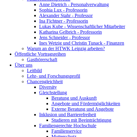
Anne Dietrich - Personalverwaltung
Sophia Lux - Professorin
Alexander Stahr - Professor
Ina Fichtner - Professorin
Lukas Kube - Wissenschaftlicher Mitarbeiter
Katharina Gelbrich - Professorin
Jens Schneider - Professor
Ines Wetzig und Christin Tunack - Finanzen
Warum an der HTWK Leipzig arbeiten?
Öffentliche Vortragsreihen
Gasthörerschaft
Über uns
Leitbild
Lehr- und Forschungsprofil
Chancengleichheit
Diversity
Gleichstellung
Beratung und Auskunft
Angebote und Fördermöglichkeiten
Externe Beratung und Angebote
Inklusion und Barrierefreiheit
Studieren mit Beeinträchtigung
Familiengerechte Hochschule
Familienservice
Mutterschutz