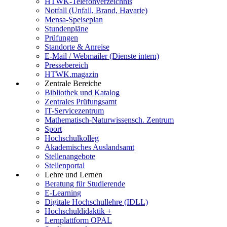
HTWK-Telefonverzeichnis
Notfall (Unfall, Brand, Havarie)
Mensa-Speiseplan
Stundenpläne
Prüfungen
Standorte & Anreise
E-Mail / Webmailer (Dienste intern)
Pressebereich
HTWK.magazin
Zentrale Bereiche
Bibliothek und Katalog
Zentrales Prüfungsamt
IT-Servicezentrum
Mathematisch-Naturwissensch. Zentrum
Sport
Hochschulkolleg
Akademisches Auslandsamt
Stellenangebote
Stellenportal
Lehre und Lernen
Beratung für Studierende
E-Learning
Digitale Hochschullehre (IDLL)
Hochschuldidaktik +
Lernplattform OPAL