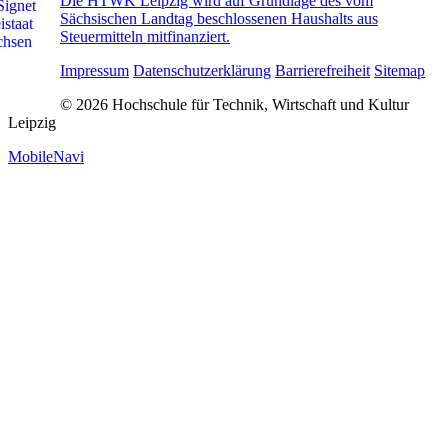
Die HTWK Leipzig wird auf Grundlage des vom
Sächsischen Landtag beschlossenen Haushalts aus
Steuermitteln mitfinanziert.
Impressum
Datenschutzerklärung
Barrierefreiheit
Sitemap
© 2026 Hochschule für Technik, Wirtschaft und Kultur
Leipzig
MobileNavi