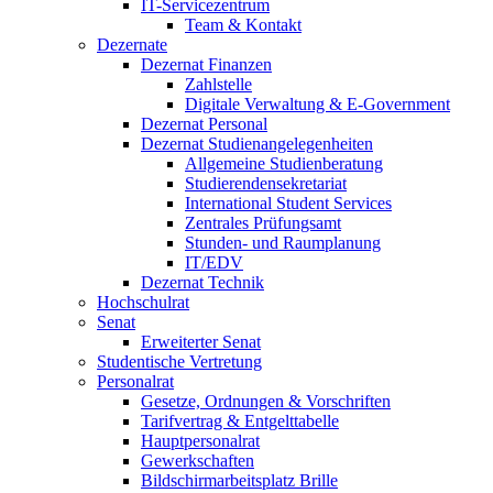
IT-Servicezentrum
Team & Kontakt
Dezernate
Dezernat Finanzen
Zahlstelle
Digitale Verwaltung & E-Government
Dezernat Personal
Dezernat Studienangelegenheiten
Allgemeine Studienberatung
Studierendensekretariat
International Student Services
Zentrales Prüfungsamt
Stunden- und Raumplanung
IT/EDV
Dezernat Technik
Hochschulrat
Senat
Erweiterter Senat
Studentische Vertretung
Personalrat
Gesetze, Ordnungen & Vorschriften
Tarifvertrag & Entgelttabelle
Hauptpersonalrat
Gewerkschaften
Bildschirmarbeitsplatz Brille