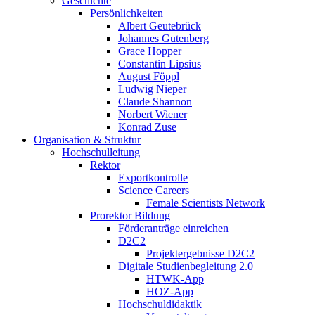
Geschichte
Persönlichkeiten
Albert Geutebrück
Johannes Gutenberg
Grace Hopper
Constantin Lipsius
August Föppl
Ludwig Nieper
Claude Shannon
Norbert Wiener
Konrad Zuse
Organisation & Struktur
Hochschulleitung
Rektor
Exportkontrolle
Science Careers
Female Scientists Network
Prorektor Bildung
Förderanträge einreichen
D2C2
Projektergebnisse D2C2
Digitale Studienbegleitung 2.0
HTWK-App
HOZ-App
Hochschuldidaktik+