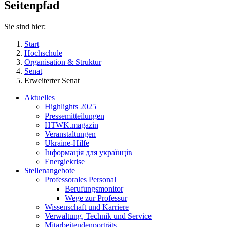
Seitenpfad
Sie sind hier:
Start
Hochschule
Organisation & Struktur
Senat
Erweiterter Senat
Aktuelles
Highlights 2025
Pressemitteilungen
HTWK.magazin
Veranstaltungen
Ukraine-Hilfe
Інформація для українців
Energiekrise
Stellenangebote
Professorales Personal
Berufungsmonitor
Wege zur Professur
Wissenschaft und Karriere
Verwaltung, Technik und Service
Mitarbeitendenporträts