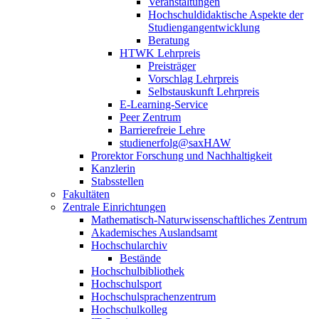
Veranstaltungen
Hochschuldidaktische Aspekte der
Studiengangentwicklung
Beratung
HTWK Lehrpreis
Preisträger
Vorschlag Lehrpreis
Selbstauskunft Lehrpreis
E-Learning-Service
Peer Zentrum
Barrierefreie Lehre
studienerfolg@saxHAW
Prorektor Forschung und Nachhaltigkeit
Kanzlerin
Stabsstellen
Fakultäten
Zentrale Einrichtungen
Mathematisch-Naturwissenschaftliches Zentrum
Akademisches Auslandsamt
Hochschularchiv
Bestände
Hochschulbibliothek
Hochschulsport
Hochschulsprachenzentrum
Hochschulkolleg