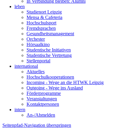
In Verbindung bleiben: Alumni
leben
Studienort Leipzig
Mensa & Cafeteria
Hochschulsport
Fremdsprachen
Gesundheitsmanagement
Orchester
Hörsaalkino
Studentische Initiativen
Studentische Vertretung
Stellenportal
international
Aktuelles
Hochschulkooperationen
Incoming - Wege an die HTWK Leipzig
Outgoing - Wege ins Ausland
Förderprogramme
Veranstaltungen
Kontaktpersonen
intern
An-/Abmelden
Seitenpfad-Navigation überspringen