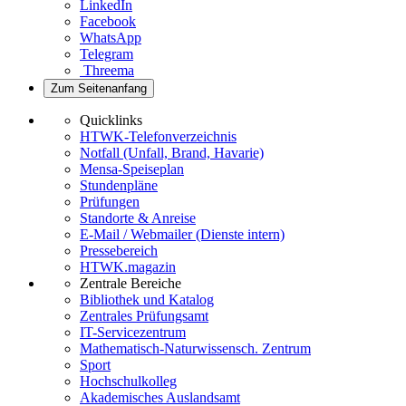
LinkedIn
Facebook
WhatsApp
Telegram
Threema
Zum Seitenanfang
Quicklinks
HTWK-Telefonverzeichnis
Notfall (Unfall, Brand, Havarie)
Mensa-Speiseplan
Stundenpläne
Prüfungen
Standorte & Anreise
E-Mail / Webmailer (Dienste intern)
Pressebereich
HTWK.magazin
Zentrale Bereiche
Bibliothek und Katalog
Zentrales Prüfungsamt
IT-Servicezentrum
Mathematisch-Naturwissensch. Zentrum
Sport
Hochschulkolleg
Akademisches Auslandsamt