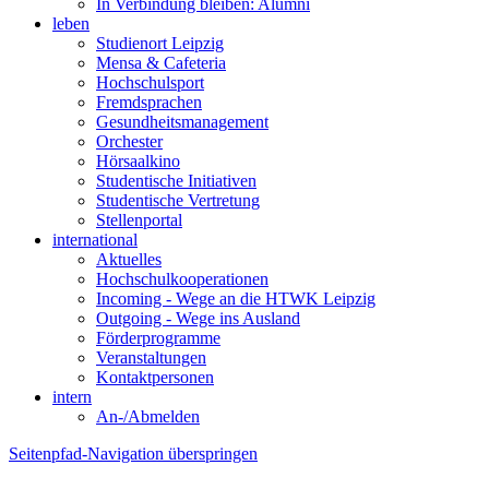
In Verbindung bleiben: Alumni
leben
Studienort Leipzig
Mensa & Cafeteria
Hochschulsport
Fremdsprachen
Gesundheitsmanagement
Orchester
Hörsaalkino
Studentische Initiativen
Studentische Vertretung
Stellenportal
international
Aktuelles
Hochschulkooperationen
Incoming - Wege an die HTWK Leipzig
Outgoing - Wege ins Ausland
Förderprogramme
Veranstaltungen
Kontaktpersonen
intern
An-/Abmelden
Seitenpfad-Navigation überspringen