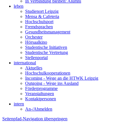
In Verbindung bleiben: Alumni
leben
Studienort Leipzig
Mensa & Cafeteria
Hochschulsport
Fremdsprachen
Gesundheitsmanagement
Orchester
Hörsaalkino
Studentische Initiativen
Studentische Vertretung
Stellenportal
international
Aktuelles
Hochschulkooperationen
Incoming - Wege an die HTWK Leipzig
Outgoing - Wege ins Ausland
Förderprogramme
Veranstaltungen
Kontaktpersonen
intern
An-/Abmelden
Seitenpfad-Navigation überspringen