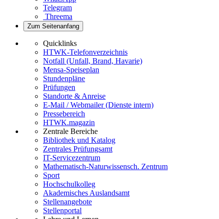
Telegram
Threema
Zum Seitenanfang
Quicklinks
HTWK-Telefonverzeichnis
Notfall (Unfall, Brand, Havarie)
Mensa-Speiseplan
Stundenpläne
Prüfungen
Standorte & Anreise
E-Mail / Webmailer (Dienste intern)
Pressebereich
HTWK.magazin
Zentrale Bereiche
Bibliothek und Katalog
Zentrales Prüfungsamt
IT-Servicezentrum
Mathematisch-Naturwissensch. Zentrum
Sport
Hochschulkolleg
Akademisches Auslandsamt
Stellenangebote
Stellenportal