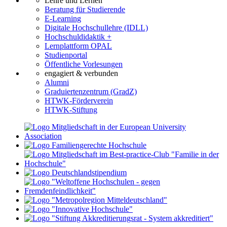
Lehre und Lernen
Beratung für Studierende
E-Learning
Digitale Hochschullehre (IDLL)
Hochschuldidaktik +
Lernplattform OPAL
Studienportal
Öffentliche Vorlesungen
engagiert & verbunden
Alumni
Graduiertenzentrum (GradZ)
HTWK-Förderverein
HTWK-Stiftung