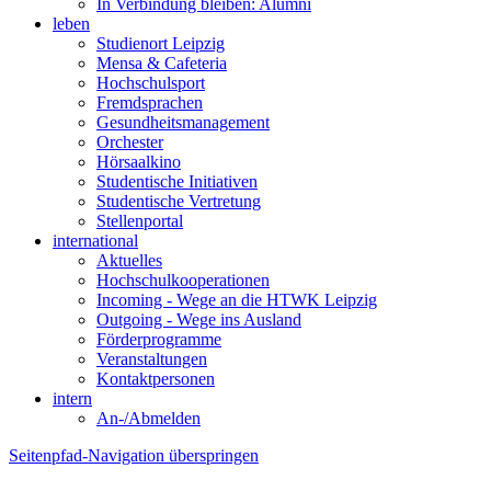
In Verbindung bleiben: Alumni
leben
Studienort Leipzig
Mensa & Cafeteria
Hochschulsport
Fremdsprachen
Gesundheitsmanagement
Orchester
Hörsaalkino
Studentische Initiativen
Studentische Vertretung
Stellenportal
international
Aktuelles
Hochschulkooperationen
Incoming - Wege an die HTWK Leipzig
Outgoing - Wege ins Ausland
Förderprogramme
Veranstaltungen
Kontaktpersonen
intern
An-/Abmelden
Seitenpfad-Navigation überspringen