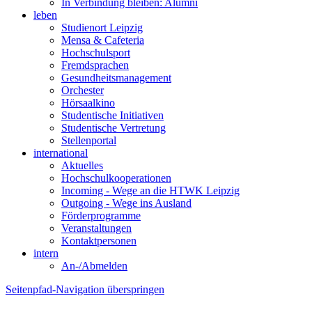
In Verbindung bleiben: Alumni
leben
Studienort Leipzig
Mensa & Cafeteria
Hochschulsport
Fremdsprachen
Gesundheitsmanagement
Orchester
Hörsaalkino
Studentische Initiativen
Studentische Vertretung
Stellenportal
international
Aktuelles
Hochschulkooperationen
Incoming - Wege an die HTWK Leipzig
Outgoing - Wege ins Ausland
Förderprogramme
Veranstaltungen
Kontaktpersonen
intern
An-/Abmelden
Seitenpfad-Navigation überspringen