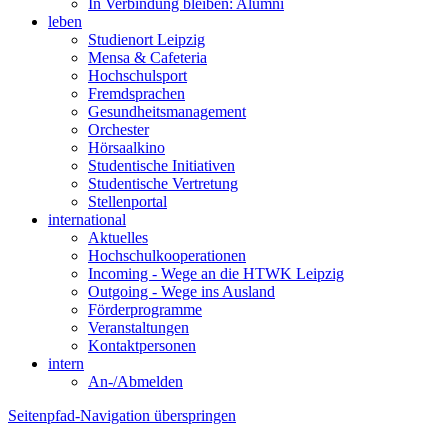
In Verbindung bleiben: Alumni
leben
Studienort Leipzig
Mensa & Cafeteria
Hochschulsport
Fremdsprachen
Gesundheitsmanagement
Orchester
Hörsaalkino
Studentische Initiativen
Studentische Vertretung
Stellenportal
international
Aktuelles
Hochschulkooperationen
Incoming - Wege an die HTWK Leipzig
Outgoing - Wege ins Ausland
Förderprogramme
Veranstaltungen
Kontaktpersonen
intern
An-/Abmelden
Seitenpfad-Navigation überspringen