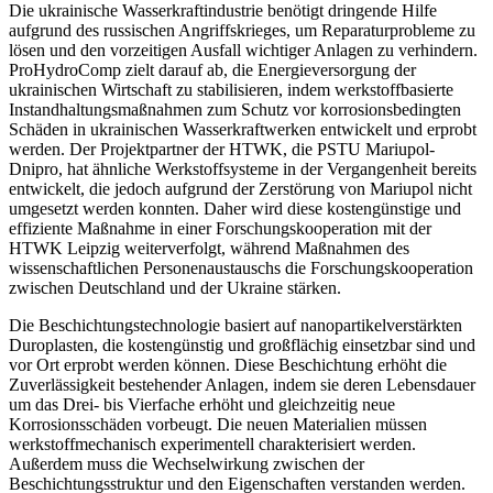
Die ukrainische Wasserkraftindustrie benötigt dringende Hilfe
aufgrund des russischen Angriffskrieges, um Reparaturprobleme zu
lösen und den vorzeitigen Ausfall wichtiger Anlagen zu verhindern.
ProHydroComp zielt darauf ab, die Energieversorgung der
ukrainischen Wirtschaft zu stabilisieren, indem werkstoffbasierte
Instandhaltungsmaßnahmen zum Schutz vor korrosionsbedingten
Schäden in ukrainischen Wasserkraftwerken entwickelt und erprobt
werden. Der Projektpartner der HTWK, die PSTU Mariupol-
Dnipro, hat ähnliche Werkstoffsysteme in der Vergangenheit bereits
entwickelt, die jedoch aufgrund der Zerstörung von Mariupol nicht
umgesetzt werden konnten. Daher wird diese kostengünstige und
effiziente Maßnahme in einer Forschungskooperation mit der
HTWK Leipzig weiterverfolgt, während Maßnahmen des
wissenschaftlichen Personenaustauschs die Forschungskooperation
zwischen Deutschland und der Ukraine stärken.
Die Beschichtungstechnologie basiert auf nanopartikelverstärkten
Duroplasten, die kostengünstig und großflächig einsetzbar sind und
vor Ort erprobt werden können. Diese Beschichtung erhöht die
Zuverlässigkeit bestehender Anlagen, indem sie deren Lebensdauer
um das Drei- bis Vierfache erhöht und gleichzeitig neue
Korrosionsschäden vorbeugt. Die neuen Materialien müssen
werkstoffmechanisch experimentell charakterisiert werden.
Außerdem muss die Wechselwirkung zwischen der
Beschichtungsstruktur und den Eigenschaften verstanden werden.