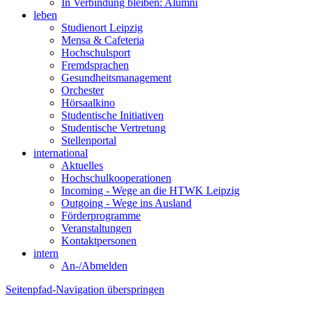
In Verbindung bleiben: Alumni
leben
Studienort Leipzig
Mensa & Cafeteria
Hochschulsport
Fremdsprachen
Gesundheitsmanagement
Orchester
Hörsaalkino
Studentische Initiativen
Studentische Vertretung
Stellenportal
international
Aktuelles
Hochschulkooperationen
Incoming - Wege an die HTWK Leipzig
Outgoing - Wege ins Ausland
Förderprogramme
Veranstaltungen
Kontaktpersonen
intern
An-/Abmelden
Seitenpfad-Navigation überspringen