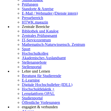
Prüfungen
Standorte & Anreise
E-Mail / Webmailer (Dienste intern)
Pressebereich
HTWK.magazin
Zentrale Bereiche
Bibliothek und Katalog
Zentrales Prüfungsamt
IT-Servicezentrum
Mathematisch-Naturwissensch. Zentrum
Sport
Hochschulkolleg
Akademisches Auslandsamt
Stellenangebote
Stellenportal
Lehre und Lernen
Beratung für Studierende
E-Learning
Digitale Hochschullehre (IDLL)
Hochschuldidaktik +
Lernplattform OPAL
Studienportal
Öffentliche Vorlesungen
engagiert & verbunden