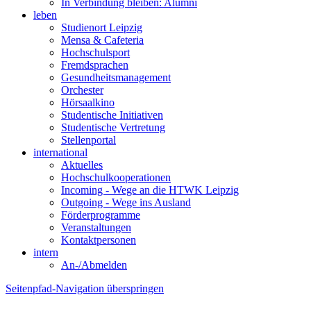
In Verbindung bleiben: Alumni
leben
Studienort Leipzig
Mensa & Cafeteria
Hochschulsport
Fremdsprachen
Gesundheitsmanagement
Orchester
Hörsaalkino
Studentische Initiativen
Studentische Vertretung
Stellenportal
international
Aktuelles
Hochschulkooperationen
Incoming - Wege an die HTWK Leipzig
Outgoing - Wege ins Ausland
Förderprogramme
Veranstaltungen
Kontaktpersonen
intern
An-/Abmelden
Seitenpfad-Navigation überspringen