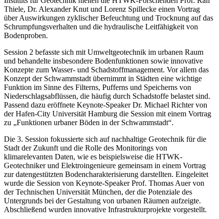
Instituts für Geotechnik hielten die HTWK-Forschenden Prof. Ralf
Thiele, Dr. Alexander Knut und Lorenz Spillecke einen Vortrag
über Auswirkungen zyklischer Befeuchtung und Trocknung auf das
Schrumpfungsverhalten und die hydraulische Leitfähigkeit von
Bodenproben.
Session 2 befasste sich mit Umweltgeotechnik im urbanen Raum
und behandelte insbesondere Bodenfunktionen sowie innovative
Konzepte zum Wasser- und Schadstoffmanagement. Vor allem das
Konzept der Schwammstadt übernimmt in Städten eine wichtige
Funktion im Sinne des Filterns, Pufferns und Speicherns von
Niederschlagsabflüssen, die häufig durch Schadstoffe belastet sind.
Passend dazu eröffnete Keynote-Speaker Dr. Michael Richter von
der Hafen-City Universität Hamburg die Session mit einem Vortrag
zu „Funktionen urbaner Böden in der Schwammstadt“.
Die 3. Session fokussierte sich auf nachhaltige Geotechnik für die
Stadt der Zukunft und die Rolle des Monitorings von
klimarelevanten Daten, wie es beispielsweise die HTWK-
Geotechniker und Elektroingenieure gemeinsam in einem Vortrag
zur datengestützten Bodencharakterisierung darstellten. Eingeleitet
wurde die Session von Keynote-Speaker Prof. Thomas Auer von
der Technischen Universität München, der die Potenziale des
Untergrunds bei der Gestaltung von urbanen Räumen aufzeigte.
Abschließend wurden innovative Infrastrukturprojekte vorgestellt.