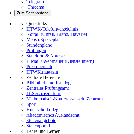
Telegram
Threema
Zum Seitenanfang
Quicklinks
HTWK-Telefonverzeichnis
Notfall (Unfall, Brand, Havarie)
Mensa-Speiseplan
Stundenpläne
Prüfungen
Standorte & Anreise
E-Mail / Webmailer (Dienste intern)
Pressebereich
HTWK.magazin
Zentrale Bereiche
Bibliothek und Katalog
Zentrales Prüfungsamt
IT-Servicezentrum
Mathematisch-Naturwissensch. Zentrum
Sport
Hochschulkolleg
Akademisches Auslandsamt
Stellenangebote
Stellenportal
Lehre und Lernen