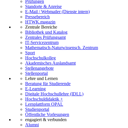
Prüfungen
Standorte & Anreise
E-Mail / Webmailer (Dienste intern)
Pressebereich
HTWK.magazin
Zentrale Bereiche
Bibliothek und Katalog
Zentrales Prüfungsamt
IT-Servicezentrum
Mathematisch-Naturwissensch. Zentrum
Sport
Hochschulkolleg
Akademisches Auslandsamt
Stellenangebote
Stellenportal
Lehre und Lernen
Beratung für Studierende
E-Learning
Digitale Hochschullehre (IDLL)
Hochschuldidaktik +
Lernplattform OPAL
Studienportal
Öffentliche Vorlesungen
engagiert & verbunden
Alumni