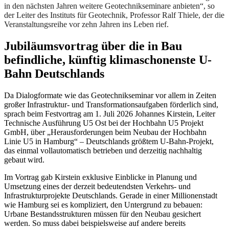
in den nächsten Jahren weitere Geotechnikseminare anbieten“, so
der Leiter des Instituts für Geotechnik, Professor Ralf Thiele, der die
Veranstaltungsreihe vor zehn Jahren ins Leben rief.
Jubiläumsvortrag über die in Bau
befindliche, künftig klimaschonenste U-
Bahn Deutschlands
Da Dialogformate wie das Geotechnikseminar vor allem in Zeiten
großer Infrastruktur- und Transformationsaufgaben förderlich sind,
sprach beim Festvortrag am 1. Juli 2026 Johannes Kirstein, Leiter
Technische Ausführung U5 Ost bei der Hochbahn U5 Projekt
GmbH, über „Herausforderungen beim Neubau der Hochbahn
Linie U5 in Hamburg“ – Deutschlands größtem U-Bahn-Projekt,
das einmal vollautomatisch betrieben und derzeitig nachhaltig
gebaut wird.
Im Vortrag gab Kirstein exklusive Einblicke in Planung und
Umsetzung eines der derzeit bedeutendsten Verkehrs- und
Infrastrukturprojekte Deutschlands. Gerade in einer Millionenstadt
wie Hamburg sei es kompliziert, den Untergrund zu bebauen:
Urbane Bestandsstrukturen müssen für den Neubau gesichert
werden. So muss dabei beispielsweise auf andere bereits