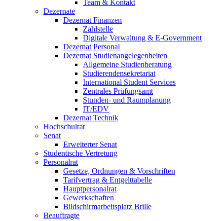
Team & Kontakt
Dezernate
Dezernat Finanzen
Zahlstelle
Digitale Verwaltung & E-Government
Dezernat Personal
Dezernat Studienangelegenheiten
Allgemeine Studienberatung
Studierendensekretariat
International Student Services
Zentrales Prüfungsamt
Stunden- und Raumplanung
IT/EDV
Dezernat Technik
Hochschulrat
Senat
Erweiterter Senat
Studentische Vertretung
Personalrat
Gesetze, Ordnungen & Vorschriften
Tarifvertrag & Entgelttabelle
Hauptpersonalrat
Gewerkschaften
Bildschirmarbeitsplatz Brille
Beauftragte