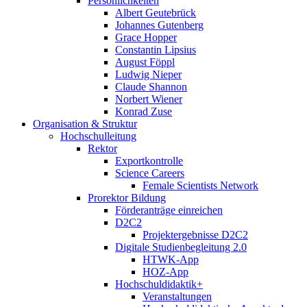
Persönlichkeiten
Albert Geutebrück
Johannes Gutenberg
Grace Hopper
Constantin Lipsius
August Föppl
Ludwig Nieper
Claude Shannon
Norbert Wiener
Konrad Zuse
Organisation & Struktur
Hochschulleitung
Rektor
Exportkontrolle
Science Careers
Female Scientists Network
Prorektor Bildung
Förderanträge einreichen
D2C2
Projektergebnisse D2C2
Digitale Studienbegleitung 2.0
HTWK-App
HOZ-App
Hochschuldidaktik+
Veranstaltungen