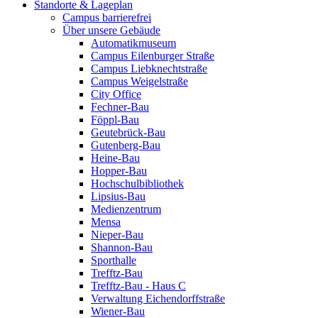
Standorte & Lageplan
Campus barrierefrei
Über unsere Gebäude
Automatikmuseum
Campus Eilenburger Straße
Campus Liebknechtstraße
Campus Weigelstraße
City Office
Fechner-Bau
Föppl-Bau
Geutebrück-Bau
Gutenberg-Bau
Heine-Bau
Hopper-Bau
Hochschulbibliothek
Lipsius-Bau
Medienzentrum
Mensa
Nieper-Bau
Shannon-Bau
Sporthalle
Trefftz-Bau
Trefftz-Bau - Haus C
Verwaltung Eichendorffstraße
Wiener-Bau