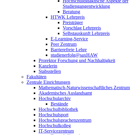
Hochschuldidaktische Aspekte der
Studiengangentwicklung
Beratung
HTWK Lehrpreis
Preisträger
Vorschlag Lehrpreis
Selbstauskunft Lehrpreis
E-Learning-Service
Peer Zentrum
Barrierefreie Lehre
studienerfolg@saxHAW
Prorektor Forschung und Nachhaltigkeit
Kanzlerin
Stabsstellen
Fakultäten
Zentrale Einrichtungen
Mathematisch-Naturwissenschaftliches Zentrum
Akademisches Auslandsamt
Hochschularchiv
Bestände
Hochschulbibliothek
Hochschulsport
Hochschulsprachenzentrum
Hochschulkolleg
IT-Servicezentrum