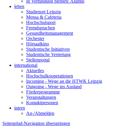
In Verbindung bleiben: Alumni
leben
Studienort Leipzig
Mensa & Cafeteria
Hochschulsport
Fremdsprachen
Gesundheitsmanagement
Orchester
Hörsaalkino
Studentische Initiativen
Studentische Vertretung
Stellenportal
international
Aktuelles
Hochschulkooperationen
Incoming - Wege an die HTWK Leipzig
Outgoing - Wege ins Ausland
Förderprogramme
Veranstaltungen
Kontaktpersonen
intern
An-/Abmelden
Seitenpfad-Navigation überspringen