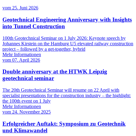
vom
25. Juni 2026
Geotechnical Engineering Anniversary with Insights
into Tunnel Construction
100th Geotechnical Seminar on 1 July 2026: Keynote speech by
Johannes Kirstein on the Hamburg U5 elevated railway construction
project – followed by a get-together, hybrid
Mehr Informationen
vom
07. April 2026
Double anniversary at the HTWK Leipzig
geotechnical seminar
The 20th Geotechnical Seminar will resume on 22 April with
specialist presentations for the construction industry – the highlight:
the 100th event on 1 July
Mehr Informationen
vom
24. November 2025
Erfolgreicher Auftakt: Symposium zu Geotechnik
und Klimawandel