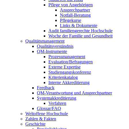
Pflege von Angehörigen
Ansprechpartner
Notfall-Beratung
Pflegekurse
Links & Dokumente
Audit familiengerechte Hochschule
Woche der Familie und Gesundheit
Qualitätsmanagement
Qualitätsverständnis
QM-Instrumente
Prozessmanagement
Evaluation/Befragungen
Externe Expertise
Studiengangskonferenz
Kriterienkatalog
Interne Akkreditierung
Feedback
QM-Verantwortung und Ansprechpartner
Systemakkreditierung
Verfahren
Glossar/FAQ
Weltoffene Hochschule
Zahlen & Fakten
Geschichte