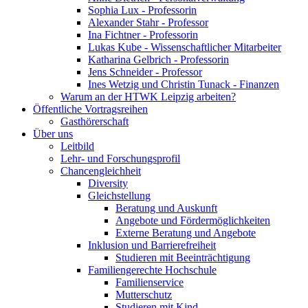
Sophia Lux - Professorin
Alexander Stahr - Professor
Ina Fichtner - Professorin
Lukas Kube - Wissenschaftlicher Mitarbeiter
Katharina Gelbrich - Professorin
Jens Schneider - Professor
Ines Wetzig und Christin Tunack - Finanzen
Warum an der HTWK Leipzig arbeiten?
Öffentliche Vortragsreihen
Gasthörerschaft
Über uns
Leitbild
Lehr- und Forschungsprofil
Chancengleichheit
Diversity
Gleichstellung
Beratung und Auskunft
Angebote und Fördermöglichkeiten
Externe Beratung und Angebote
Inklusion und Barrierefreiheit
Studieren mit Beeinträchtigung
Familiengerechte Hochschule
Familienservice
Mutterschutz
Studieren mit Kind