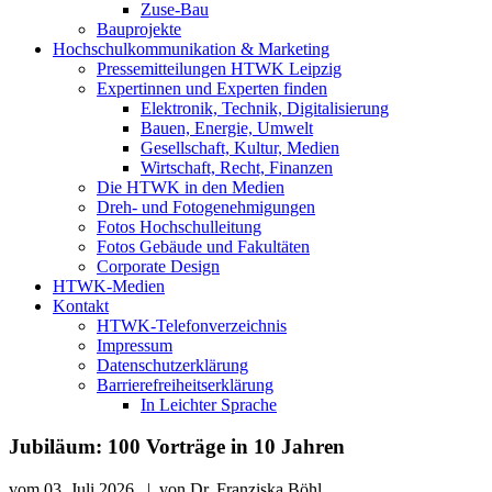
Zuse-Bau
Bauprojekte
Hochschulkommunikation & Marketing
Pressemitteilungen HTWK Leipzig
Expertinnen und Experten finden
Elektronik, Technik, Digitalisierung
Bauen, Energie, Umwelt
Gesellschaft, Kultur, Medien
Wirtschaft, Recht, Finanzen
Die HTWK in den Medien
Dreh- und Fotogenehmigungen
Fotos Hochschulleitung
Fotos Gebäude und Fakultäten
Corporate Design
HTWK-Medien
Kontakt
HTWK-Telefonverzeichnis
Impressum
Datenschutzerklärung
Barrierefreiheitserklärung
In Leichter Sprache
Jubiläum: 100 Vorträge in 10 Jahren
vom
03. Juli 2026
|
von
Dr. Franziska Böhl