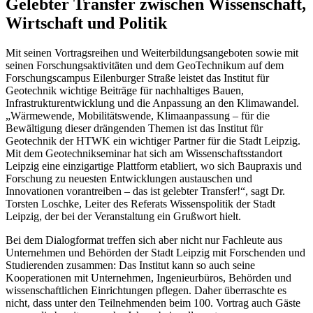
Gelebter Transfer zwischen Wissenschaft,
Wirtschaft und Politik
Mit seinen Vortragsreihen und Weiterbildungsangeboten sowie mit
seinen Forschungsaktivitäten und dem GeoTechnikum auf dem
Forschungscampus Eilenburger Straße leistet das Institut für
Geotechnik wichtige Beiträge für nachhaltiges Bauen,
Infrastrukturentwicklung und die Anpassung an den Klimawandel.
„Wärmewende, Mobilitätswende, Klimaanpassung – für die
Bewältigung dieser drängenden Themen ist das Institut für
Geotechnik der HTWK ein wichtiger Partner für die Stadt Leipzig.
Mit dem Geotechnikseminar hat sich am Wissenschaftsstandort
Leipzig eine einzigartige Plattform etabliert, wo sich Baupraxis und
Forschung zu neuesten Entwicklungen austauschen und
Innovationen vorantreiben – das ist gelebter Transfer!“, sagt Dr.
Torsten Loschke, Leiter des Referats Wissenspolitik der Stadt
Leipzig, der bei der Veranstaltung ein Grußwort hielt.
Bei dem Dialogformat treffen sich aber nicht nur Fachleute aus
Unternehmen und Behörden der Stadt Leipzig mit Forschenden und
Studierenden zusammen: Das Institut kann so auch seine
Kooperationen mit Unternehmen, Ingenieurbüros, Behörden und
wissenschaftlichen Einrichtungen pflegen. Daher überraschte es
nicht, dass unter den Teilnehmenden beim 100. Vortrag auch Gäste